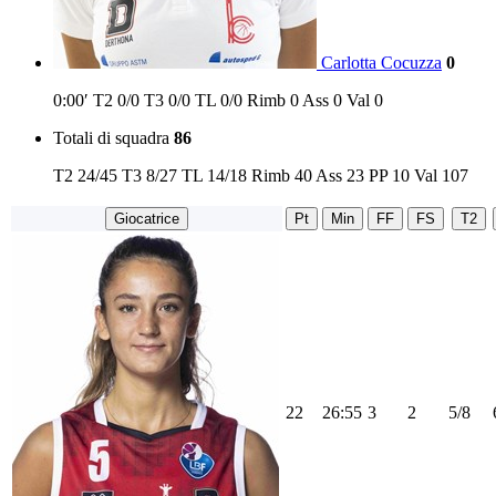
Carlotta Cocuzza
0
0:00′
T2
0/0
T3
0/0
TL
0/0
Rimb
0
Ass
0
Val
0
Totali di squadra
86
T2
24/45
T3
8/27
TL
14/18
Rimb
40
Ass
23
PP
10
Val
107
Giocatrice
Pt
Min
FF
FS
T2
22
26:55
3
2
5/8