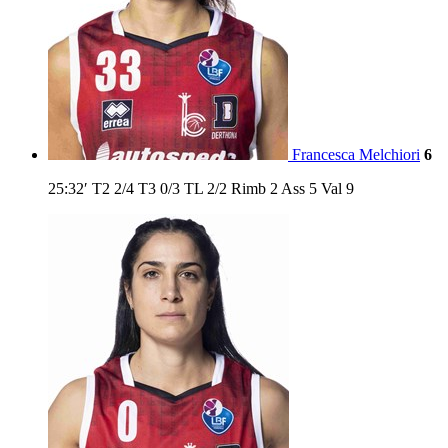
Francesca Melchiori
6
25:32′
T2
2/4
T3
0/3
TL
2/2
Rimb
2
Ass
5
Val
9