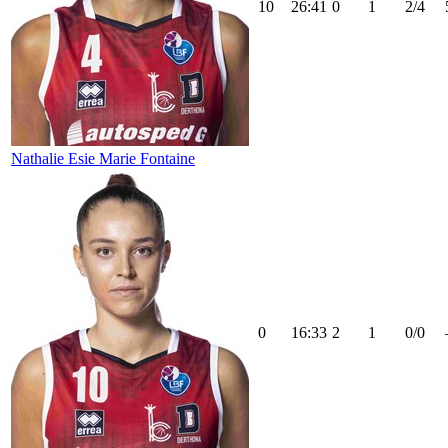
10
26:41
0
1
2/4
Nathalie Esie Marie Fontaine
0
16:33
2
1
0/0