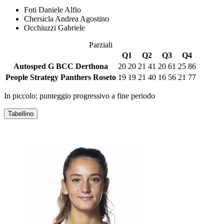
Foti Daniele Alfio
Chersicla Andrea Agostino
Occhiuzzi Gabriele
Parziali
Q1
Q2
Q3
Q4
Autosped G BCC Derthona
20
20
21
41
20
61
25
86
People Strategy Panthers Roseto
19
19
21
40
16
56
21
77
In piccolo: punteggio progressivo a fine periodo
Tabellino
AUTOSPED G BCC DERTHONA