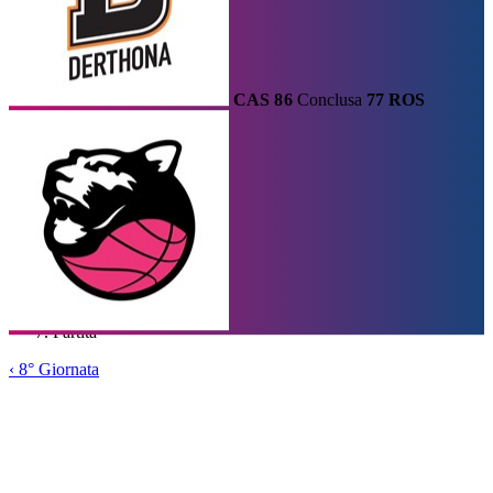
CAS
86
Conclusa
77
ROS
Calendario
Risultati e Classifica
Squadre
Statistiche e Classifiche
Le
Migliori
Tabellone
Formula
Home
/
Serie A1
/
8° Giornata
/
Partita
‹
8° Giornata