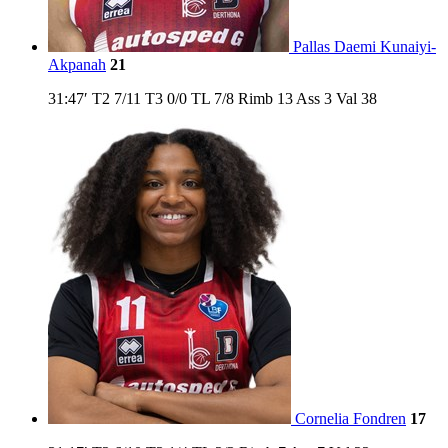
Pallas Daemi Kunaiyi-
Akpanah
21
31:47′
T2
7/11
T3
0/0
TL
7/8
Rimb
13
Ass
3
Val
38
Cornelia Fondren
17