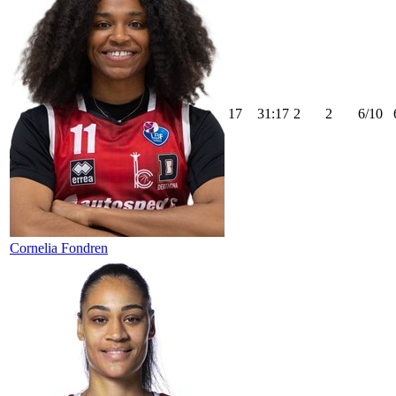
17
31:17
2
2
6/10
Cornelia Fondren