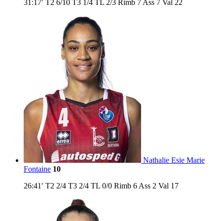
31:17′
T2
6/10
T3
1/4
TL
2/3
Rimb
7
Ass
7
Val
22
Nathalie Esie Marie
Fontaine
10
26:41′
T2
2/4
T3
2/4
TL
0/0
Rimb
6
Ass
2
Val
17