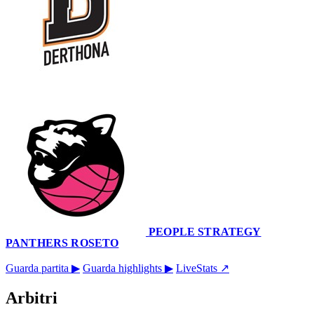
86
–
77
PEOPLE STRATEGY
PANTHERS ROSETO
Cittadella dello Sport
29 novembre 2025 · 18:00
Guarda partita ▶
Guarda highlights ▶
LiveStats ↗
Arbitri