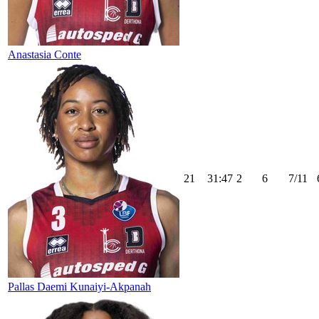
Anastasia Conte
21
31:47
2
6
7/11
Pallas Daemi Kunaiyi-Akpanah