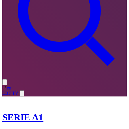
it
/
en
LBF TV
2025-26
SERIE A1