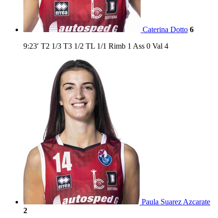
Caterina Dotto
6
9:23′
T2
1/3
T3
1/2
TL
1/1
Rimb
1
Ass
0
Val
4
Paula Suarez Azcarate
2