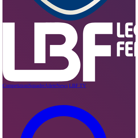
Competizioni
Squadre
Atlete
News
LBF TV