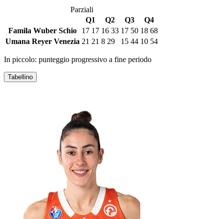
Parziali
Q1
Q2
Q3
Q4
Famila Wuber Schio
17
17
16
33
17
50
18
68
Umana Reyer Venezia
21
21
8
29
15
44
10
54
In piccolo: punteggio progressivo a fine periodo
Tabellino
FAMILA WUBER SCHIO