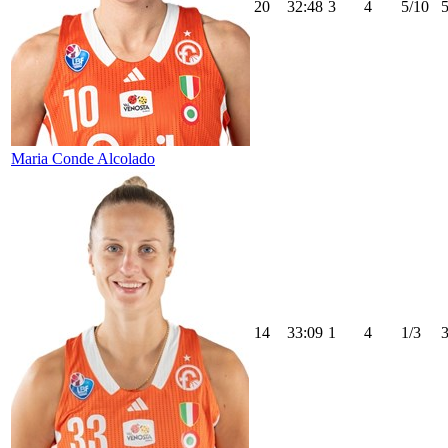
20
32:48
3
4
5/10
Maria Conde Alcolado
14
33:09
1
4
1/3