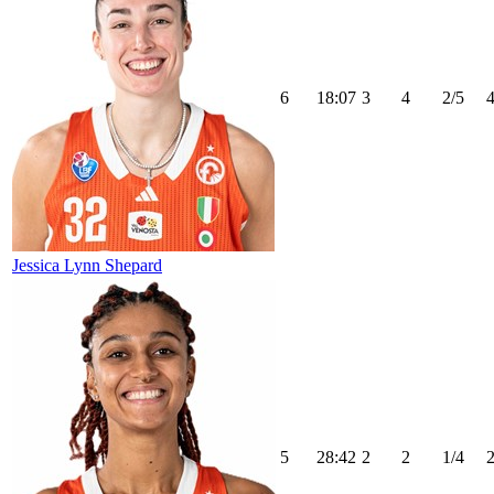
6
18:07
3
4
2/5
Jessica Lynn Shepard
5
28:42
2
2
1/4