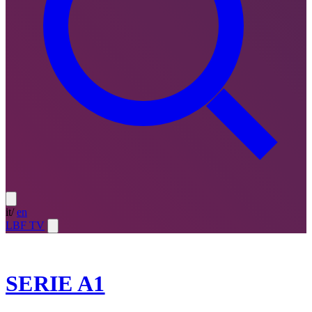
it
/
en
LBF TV
2025-26
SERIE A1