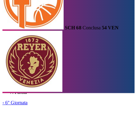
SCH
68
Conclusa
54
VEN
Calendario
Risultati e Classifica
Squadre
Statistiche e Classifiche
Le
Migliori
Tabellone
Formula
Home
/
Serie A1
/
6° Giornata
/
Partita
‹
6° Giornata