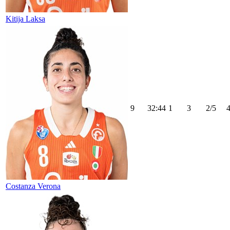
Kitija Laksa
9
32:44
1
3
2/5
Costanza Verona