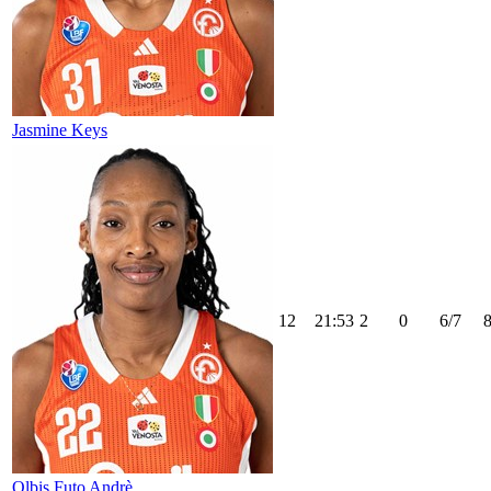
Jasmine Keys
12
21:53
2
0
6/7
Olbis Futo Andrè