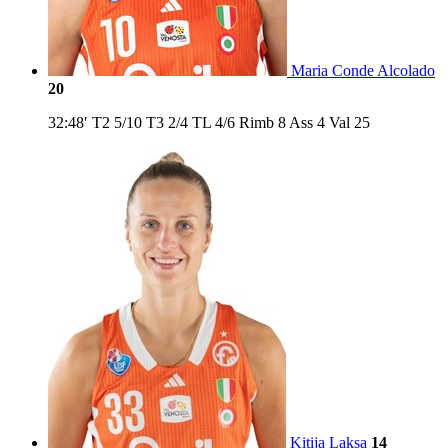
Maria Conde Alcolado
20
32:48′
T2
5/10
T3
2/4
TL
4/6
Rimb
8
Ass
4
Val
25
Kitija Laksa
14