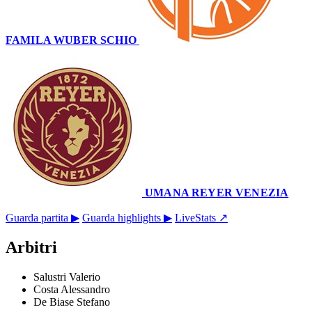
FAMILA WUBER SCHIO
68
–
54
UMANA REYER VENEZIA
Palaromare
8 novembre 2025 · 16:15
Guarda partita ▶
Guarda highlights ▶
LiveStats ↗
Arbitri
Salustri Valerio
Costa Alessandro
De Biase Stefano