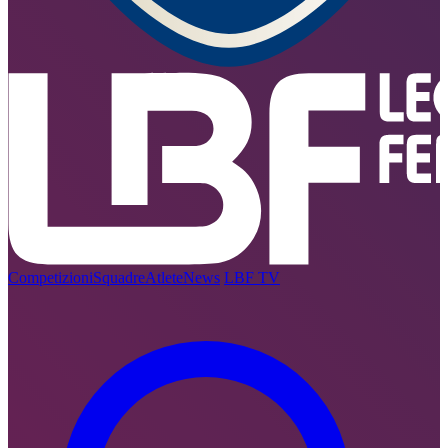
Competizioni
Squadre
Atlete
News
LBF TV