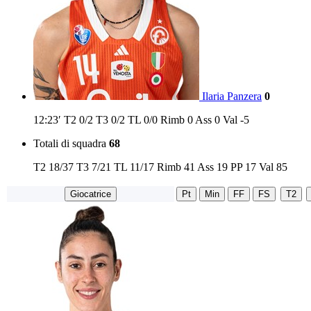
Ilaria Panzera
0
12:23′
T2
0/2
T3
0/2
TL
0/0
Rimb
0
Ass
0
Val
-5
Totali di squadra
68
T2
18/37
T3
7/21
TL
11/17
Rimb
41
Ass
19
PP
17
Val
85
Giocatrice
Pt
Min
FF
FS
T2