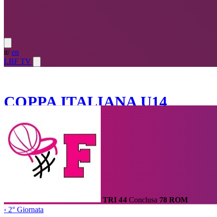
it
/
en
LBF TV
U14 ·
2024-25
COPPA ITALIANA U14
Calendario
Risultati e Classifica
Squadre
Statistiche e Classifiche
Tabell
Home
/
Coppa Italiana U14
/
2° Giornata
/
Partita
TRI
44
Conclusa
78
ROM
‹
2° Giornata