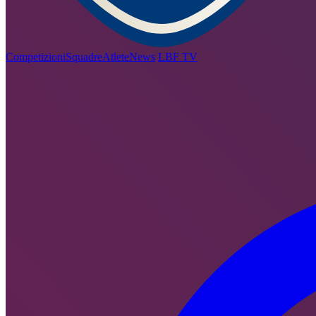
Competizioni
Squadre
Atlete
News
LBF TV