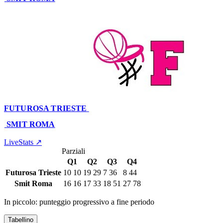
78
FUTUROSA TRIESTE
44
–
78
SMIT ROMA
Palazzetto Dello Sport Einaudi
23 giugno 2025 · 12:30
LiveStats ↗
Parziali
Q1
Q2
Q3
Q4
Futurosa Trieste
10
10
19
29
7
36
8
44
Smit Roma
16
16
17
33
18
51
27
78
In piccolo: punteggio progressivo a fine periodo
Tabellino