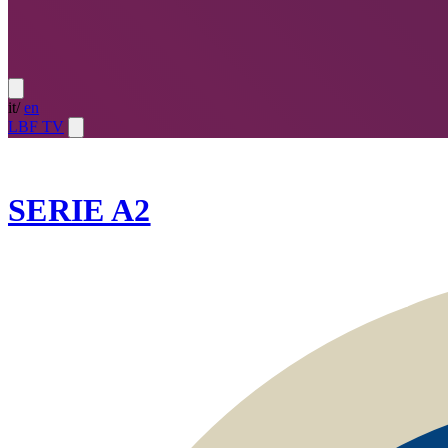
it
/
en
LBF TV
2024-25
SERIE A2