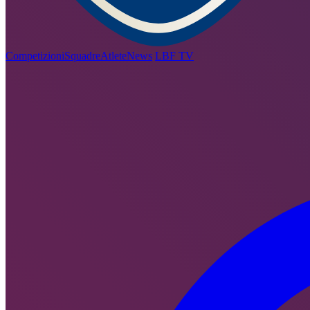
Competizioni
Squadre
Atlete
News
LBF TV