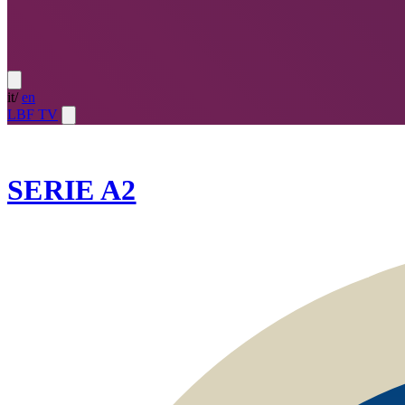
it
/
en
LBF TV
2024-25
SERIE A2