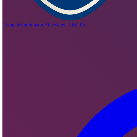
Competizioni
Squadre
Atlete
News
LBF TV