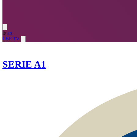
it
/
en
LBF TV
2024-25
SERIE A1