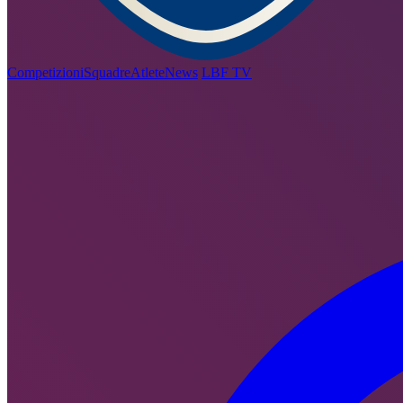
Competizioni
Squadre
Atlete
News
LBF TV