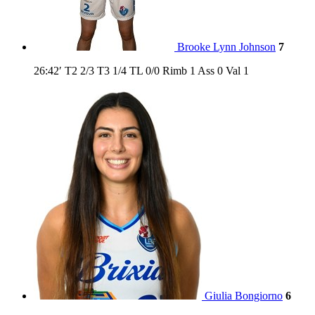
Brooke Lynn Johnson
7
26:42′
T2
2/3
T3
1/4
TL
0/0
Rimb
1
Ass
0
Val
1
Giulia Bongiorno
6