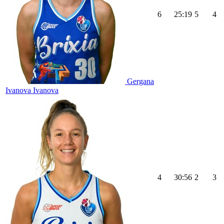
6
25:19
5
4
Gergana
Ivanova Ivanova
4
30:56
2
3