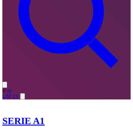
it
/
en
LBF TV
2024-25
SERIE A1