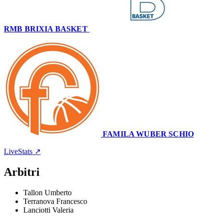
RMB BRIXIA BASKET
61
–
80
FAMILA WUBER SCHIO
Palaleonessa
27 marzo 2025 · 19:30
LiveStats ↗
Arbitri
Tallon Umberto
Terranova Francesco
Lanciotti Valeria