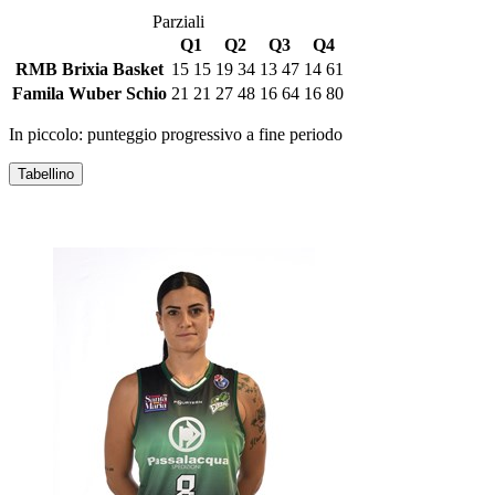
Parziali
Q1
Q2
Q3
Q4
RMB Brixia Basket
15
15
19
34
13
47
14
61
Famila Wuber Schio
21
21
27
48
16
64
16
80
In piccolo: punteggio progressivo a fine periodo
Tabellino
RMB BRIXIA BASKET