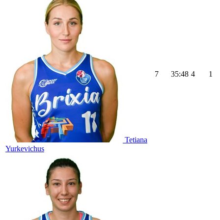
7
35:48
4
1
Tetiana
Yurkevichus