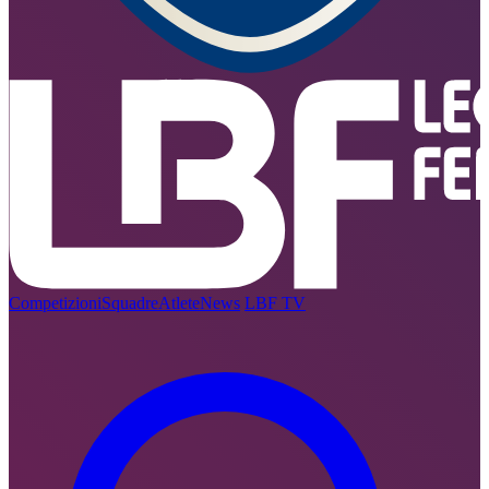
Competizioni
Squadre
Atlete
News
LBF TV