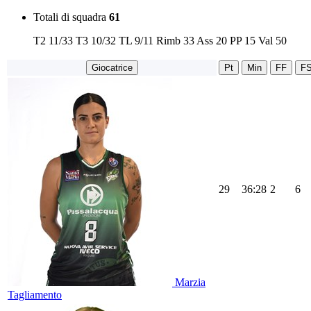
Totali di squadra
61
T2
11/33
T3
10/32
TL
9/11
Rimb
33
Ass
20
PP
15
Val
50
Giocatrice
Pt
Min
FF
F
29
36:28
2
6
Marzia
Tagliamento