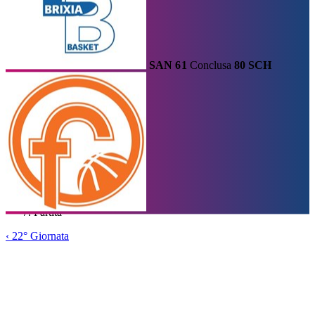
SAN
61
Conclusa
80
SCH
Calendario
Risultati e Classifica
Squadre
Statistiche e Classifiche
Le
Migliori
Tabellone
Home
/
Serie A1
/
22° Giornata
/
Partita
‹
22° Giornata