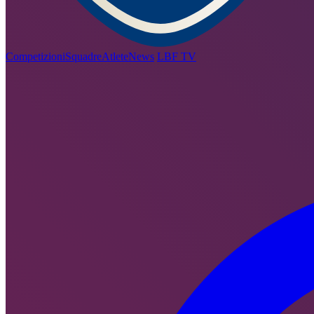
Competizioni
Squadre
Atlete
News
LBF TV