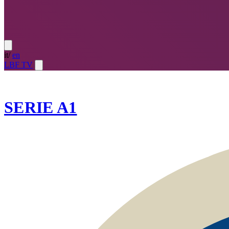
it
/
en
LBF TV
2024-25
SERIE A1