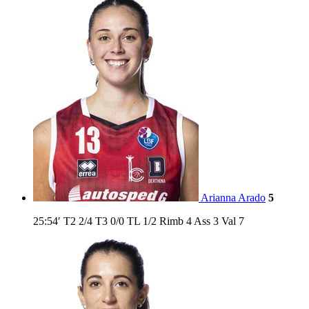
Arianna Arado
5
25:54′
T2
2/4
T3
0/0
TL
1/2
Rimb
4
Ass
3
Val
7