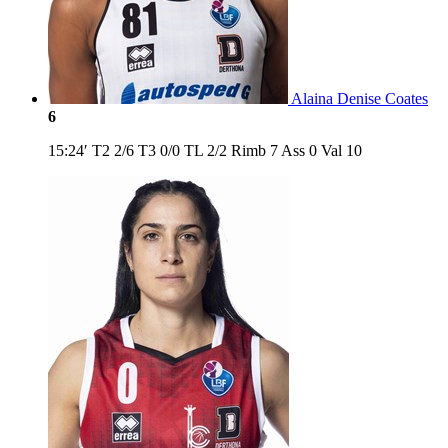
Alaina Denise Coates
6
15:24′
T2
2/6
T3
0/0
TL
2/2
Rimb
7
Ass
0
Val
10