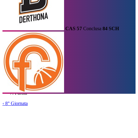
CAS
57
Conclusa
84
SCH
Calendario
Risultati e Classifica
Squadre
Statistiche e Classifiche
Le
Migliori
Tabellone
Home
/
Serie A1
/
8° Giornata
/
Partita
‹
8° Giornata