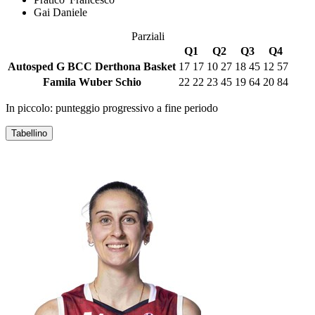
Gai Daniele
Parziali
Q1
Q2
Q3
Q4
Autosped G BCC Derthona Basket
17
17
10
27
18
45
12
57
Famila Wuber Schio
22
22
23
45
19
64
20
84
In piccolo: punteggio progressivo a fine periodo
Tabellino
AUTOSPED G BCC DERTHONA BASKET