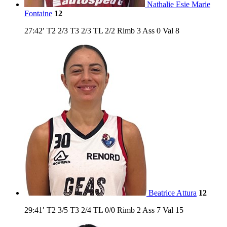
Nathalie Esie Marie
Fontaine
12
27:42′
T2
2/3
T3
2/3
TL
2/2
Rimb
3
Ass
0
Val
8
Beatrice Attura
12
29:41′
T2
3/5
T3
2/4
TL
0/0
Rimb
2
Ass
7
Val
15