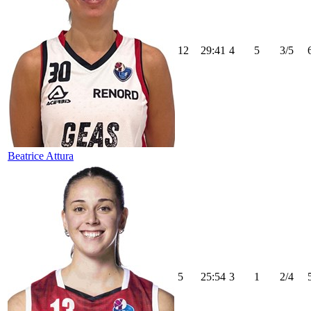
12
29:41
4
5
3/5
Beatrice Attura
5
25:54
3
1
2/4