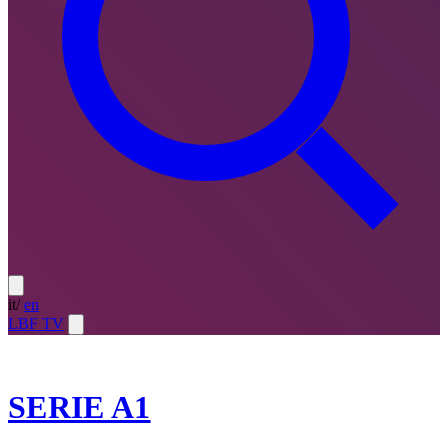
it
/
en
LBF TV
2024-25
SERIE A1