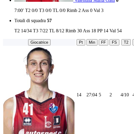
Valentina Maria Gatti
0
7:00′
T2
0/0
T3
0/0
TL
0/0
Rimb
2
Ass
0
Val
3
Totali di squadra
57
T2
14/34
T3
7/22
TL
8/12
Rimb
30
Ass
18
PP
14
Val
54
Giocatrice
Pt
Min
FF
FS
T2
14
27:04
5
2
4/10