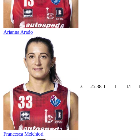
Arianna Arado
3
25:38
1
1
1/1
Francesca Melchiori