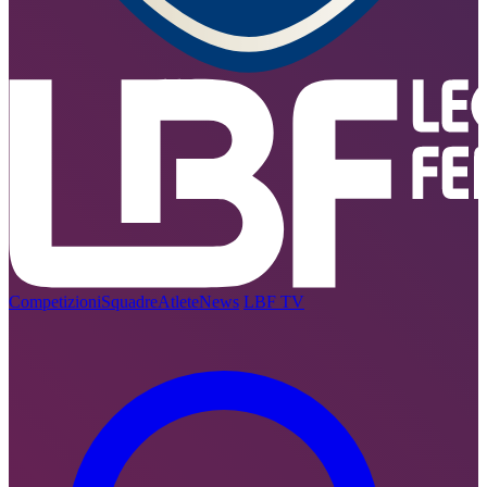
Competizioni
Squadre
Atlete
News
LBF TV