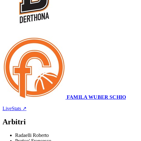
57
–
84
FAMILA WUBER SCHIO
Cittadella dello Sport
24 novembre 2024 · 18:00
LiveStats ↗
Arbitri
Radaelli Roberto
Pratico' Francesco