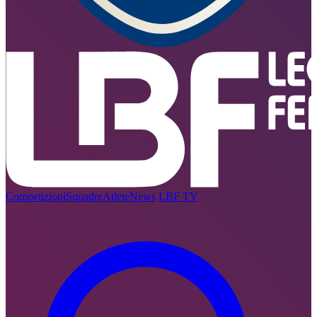
Competizioni
Squadre
Atlete
News
LBF TV