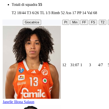
Totali di squadra
55
T2
18/44
T3
6/26
TL
1/3
Rimb
52
Ass
17
PP
14
Val
68
Giocatrice
Pt
Min
FF
FS
T2
12
31:07
1
3
4/7
Janelle Illona Salaun