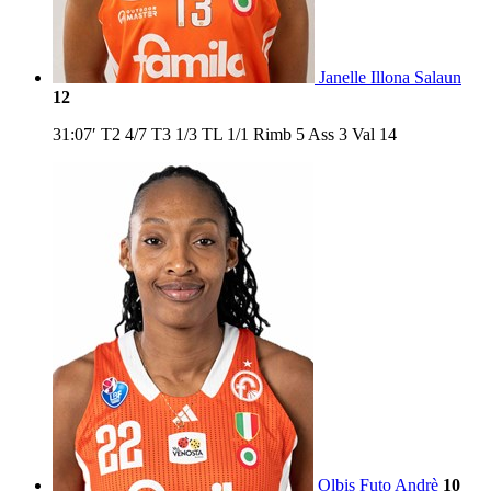
Janelle Illona Salaun
12
31:07′
T2
4/7
T3
1/3
TL
1/1
Rimb
5
Ass
3
Val
14
Olbis Futo Andrè
10