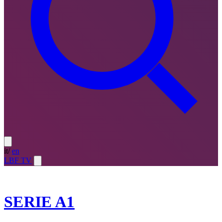
it
/
en
LBF TV
2024-25
SERIE A1