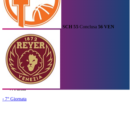
SCH
55
Conclusa
56
VEN
Calendario
Risultati e Classifica
Squadre
Statistiche e Classifiche
Le
Migliori
Tabellone
Home
/
Serie A1
/
7° Giornata
/
Partita
‹
7° Giornata