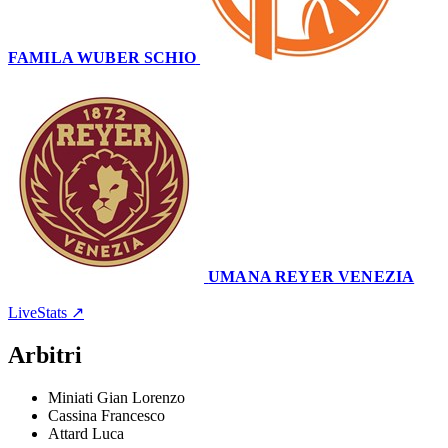
FAMILA WUBER SCHIO
55
–
56
UMANA REYER VENEZIA
Palaromare
17 novembre 2024 · 18:00
LiveStats ↗
Arbitri
Miniati Gian Lorenzo
Cassina Francesco
Attard Luca