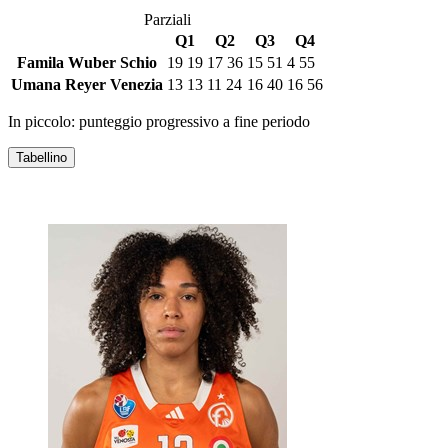
Parziali
Q1
Q2
Q3
Q4
Famila Wuber Schio
19
19
17
36
15
51
4
55
Umana Reyer Venezia
13
13
11
24
16
40
16
56
In piccolo: punteggio progressivo a fine periodo
Tabellino
FAMILA WUBER SCHIO