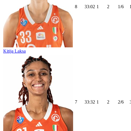
8
33:02
1
2
1/6
Kitija Laksa
7
33:32
1
2
2/6