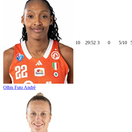
10
29:52
3
0
5/10
Olbis Futo Andrè