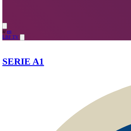
it
/
en
LBF TV
2024-25
SERIE A1