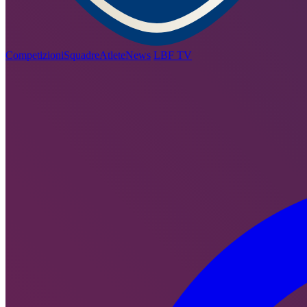
Competizioni
Squadre
Atlete
News
LBF TV