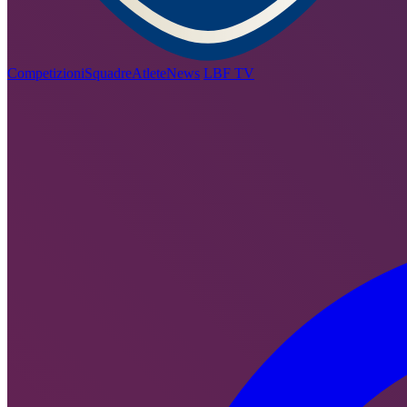
Competizioni
Squadre
Atlete
News
LBF TV