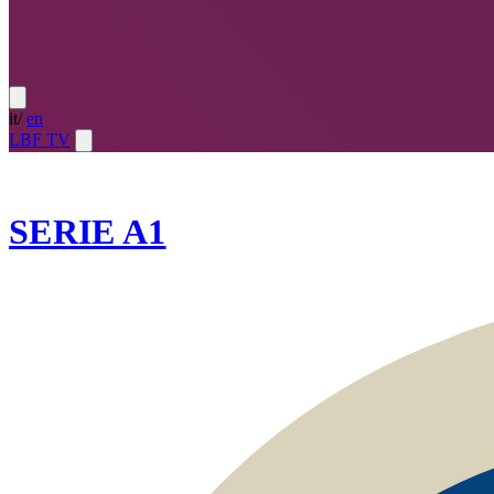
it
/
en
LBF TV
2024-25
SERIE A1