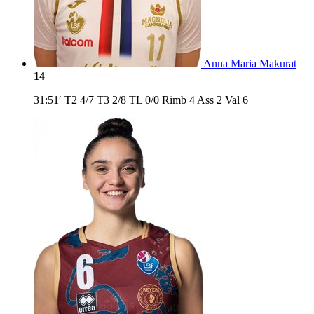
Anna Maria Makurat
14
31:51′
T2
4/7
T3
2/8
TL
0/0
Rimb
4
Ass
2
Val
6