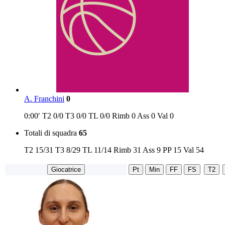
A. Franchini
0
0:00′
T2
0/0
T3
0/0
TL
0/0
Rimb
0
Ass
0
Val
0
Totali di squadra
65
T2
15/31
T3
8/29
TL
11/14
Rimb
31
Ass
9
PP
15
Val
54
Giocatrice
Pt
Min
FF
FS
T2