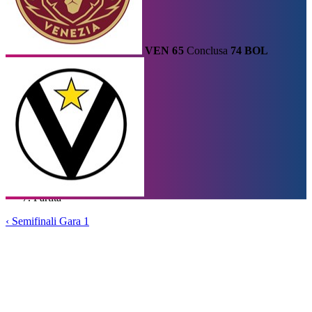
VEN
65
Conclusa
74
BOL
Calendario
Squadre
Statistiche e Classifiche
Le Migliori
Tabellone
Home
/
Supercoppa
/
Semifinali Gara 1
/
Partita
‹
Semifinali Gara 1