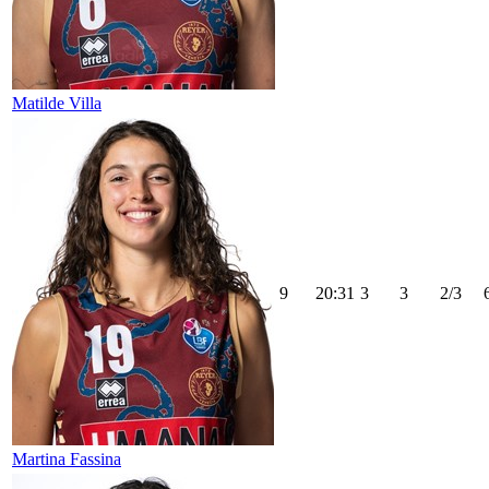
Matilde Villa
9
20:31
3
3
2/3
Martina Fassina