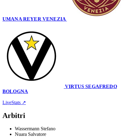
UMANA REYER VENEZIA
65
–
74
VIRTUS SEGAFREDO
BOLOGNA
PalaCrisafulli
22 settembre 2023 · 19:45
LiveStats ↗
Arbitri
Wassermann Stefano
Nuara Salvatore