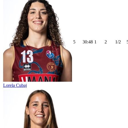
5
30:48
1
2
1/2
Lorela Cubaj