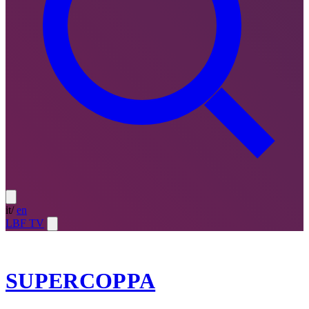
it
/
en
LBF TV
2023-24
SUPERCOPPA