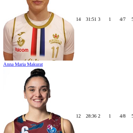
14
31:51
3
1
4/7
Anna Maria Makurat
12
28:36
2
1
4/8