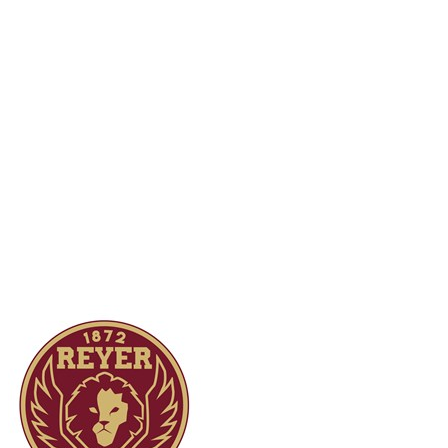
Supercoppa · Semifinali Gara 1
Conclusa