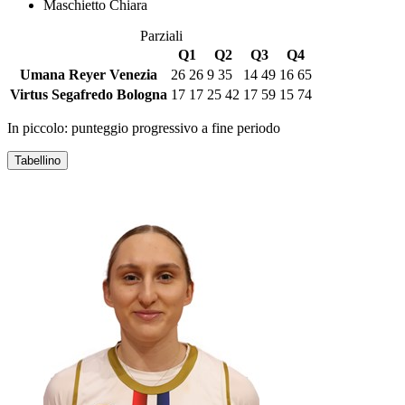
Maschietto Chiara
Parziali
Q1
Q2
Q3
Q4
Umana Reyer Venezia
26
26
9
35
14
49
16
65
Virtus Segafredo Bologna
17
17
25
42
17
59
15
74
In piccolo: punteggio progressivo a fine periodo
Tabellino
UMANA REYER VENEZIA