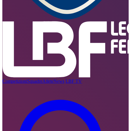
Competizioni
Squadre
Atlete
News
LBF TV