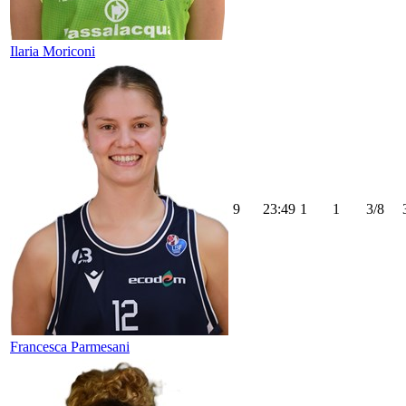
Ilaria Moriconi
9
23:49
1
1
3/8
Francesca Parmesani