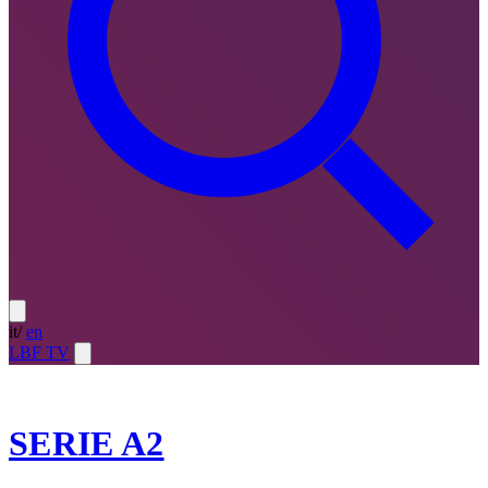
it
/
en
LBF TV
2023-24
SERIE A2