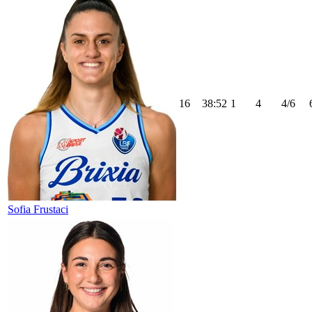
16
38:52
1
4
4/6
Sofia Frustaci