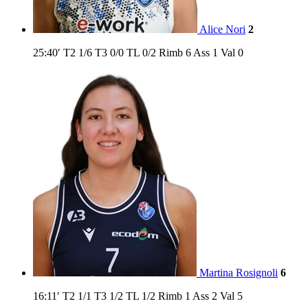
Alice Nori
2
25:40′
T2
1/6
T3
0/0
TL
0/2
Rimb
6
Ass
1
Val
0
Martina Rosignoli
6
16:11′
T2
1/1
T3
1/2
TL
1/2
Rimb
1
Ass
2
Val
5