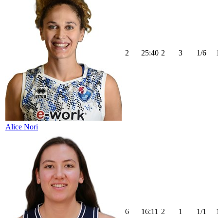
2
25:40
2
3
1/6
Alice Nori
6
16:11
2
1
1/1