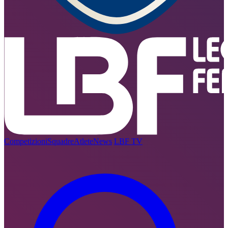
Competizioni
Squadre
Atlete
News
LBF TV