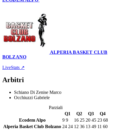
68
–
60
ALPERIA BASKET CLUB
BOLZANO
Palestra Alpo
20 gennaio 2024 · 20:30
LiveStats ↗
Arbitri
Schiano Di Zenise Marco
Occhiuzzi Gabriele
Parziali
Q1
Q2
Q3
Q4
Ecodem Alpo
9
9
16
25
20
45
23
68
Alperia Basket Club Bolzano
24
24
12
36
13
49
11
60