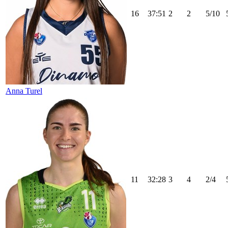
16
37:51
2
2
5/10
Anna Turel
11
32:28
3
4
2/4