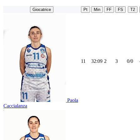
Giocatrice
Pt
Min
FF
FS
T2
11
32:09
2
3
0/0
Paola
Caccialanza