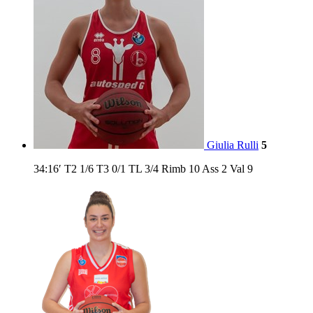
Giulia Rulli
5
34:16′
T2
1/6
T3
0/1
TL
3/4
Rimb
10
Ass
2
Val
9