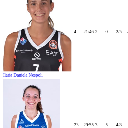
4
21:46
2
0
2/5
Ilaria Daniela Nespoli
23
29:55
3
5
4/8