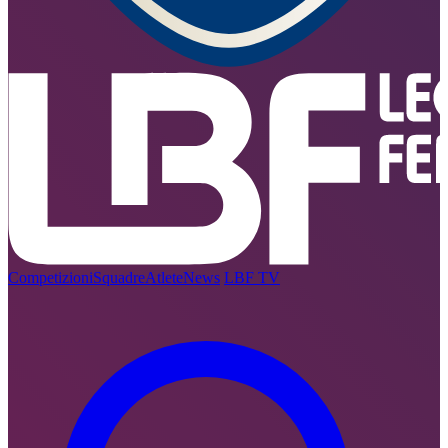
Competizioni
Squadre
Atlete
News
LBF TV