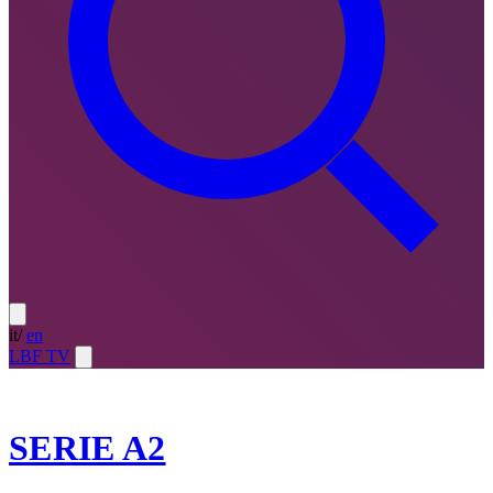
it
/
en
LBF TV
2023-24
SERIE A2