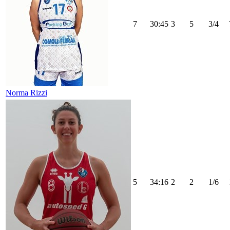
7
30:45
3
5
3/4
Norma Rizzi
5
34:16
2
2
1/6