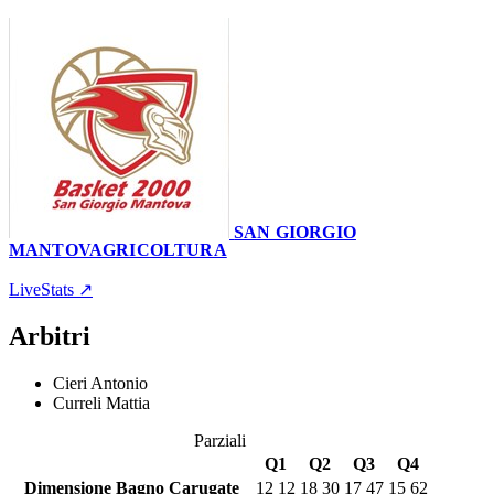
62
–
64
SAN GIORGIO
MANTOVAGRICOLTURA
Palasport
23 marzo 2024 · 20:30
LiveStats ↗
Arbitri
Cieri Antonio
Curreli Mattia
Parziali
Q1
Q2
Q3
Q4
Dimensione Bagno Carugate
12
12
18
30
17
47
15
62