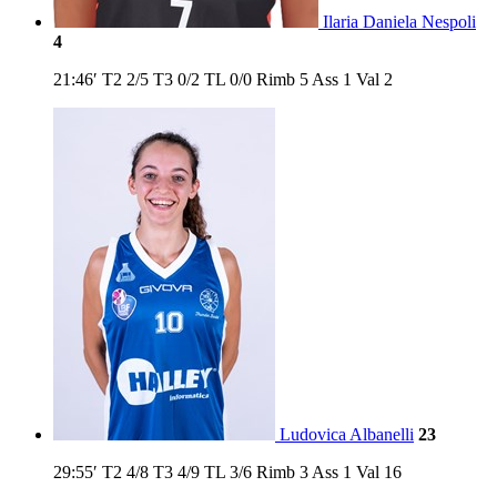
Ilaria Daniela Nespoli
4
21:46′
T2
2/5
T3
0/2
TL
0/0
Rimb
5
Ass
1
Val
2
Ludovica Albanelli
23
29:55′
T2
4/8
T3
4/9
TL
3/6
Rimb
3
Ass
1
Val
16