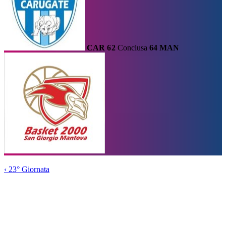
CAR
62
Conclusa
64
MAN
Calendario
Risultati e Classifica
Squadre
Statistiche e Classifiche
Le
Migliori
Tabellone
Home
/
Serie A2
/
23° Giornata
/
Partita
‹
23° Giornata