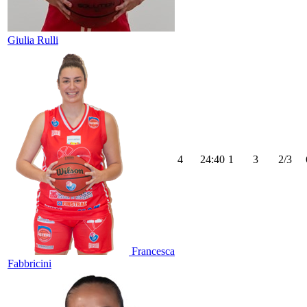
Giulia Rulli
4
24:40
1
3
2/3
Francesca
Fabbricini