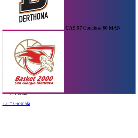
CAS
57
Conclusa
60
MAN
Calendario
Risultati e Classifica
Squadre
Statistiche e Classifiche
Le
Migliori
Tabellone
Home
/
Serie A2
/
21° Giornata
/
Partita
‹
21° Giornata