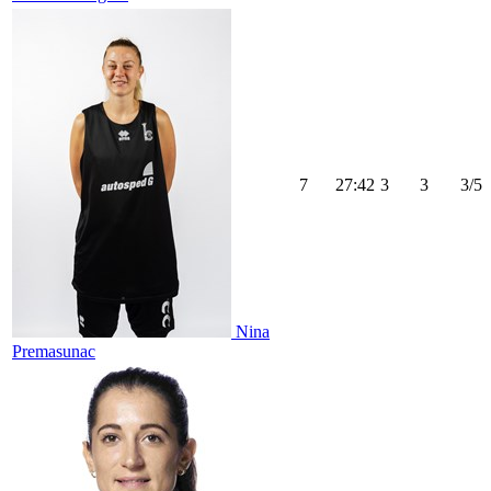
7
27:42
3
3
3/5
Nina
Premasunac