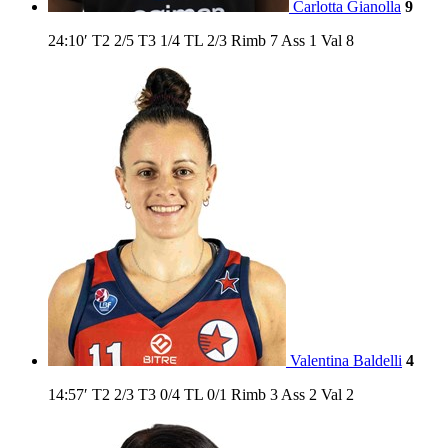
Carlotta Gianolla
9
24:10′
T2
2/5
T3
1/4
TL
2/3
Rimb
7
Ass
1
Val
8
Valentina Baldelli
4
14:57′
T2
2/3
T3
0/4
TL
0/1
Rimb
3
Ass
2
Val
2