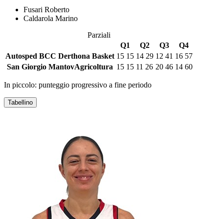
Fusari Roberto
Caldarola Marino
Parziali
Q1
Q2
Q3
Q4
Autosped BCC Derthona Basket
15
15
14
29
12
41
16
57
San Giorgio MantovAgricoltura
15
15
11
26
20
46
14
60
In piccolo: punteggio progressivo a fine periodo
Tabellino
AUTOSPED BCC DERTHONA BASKET