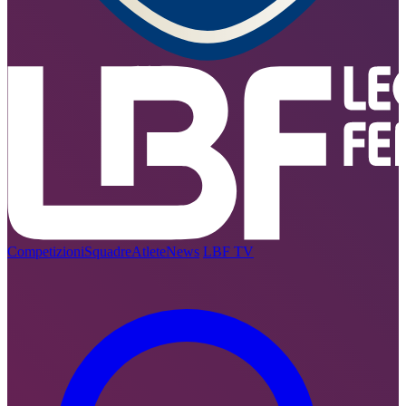
Competizioni
Squadre
Atlete
News
LBF TV