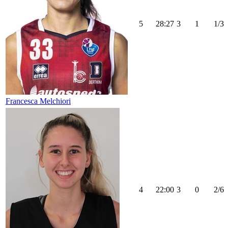
5
28:27
3
1
1/3
Francesca Melchiori
4
22:00
3
0
2/6