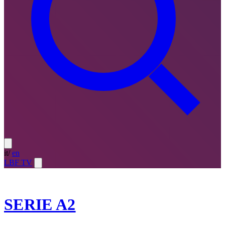
it
/
en
LBF TV
2023-24
SERIE A2