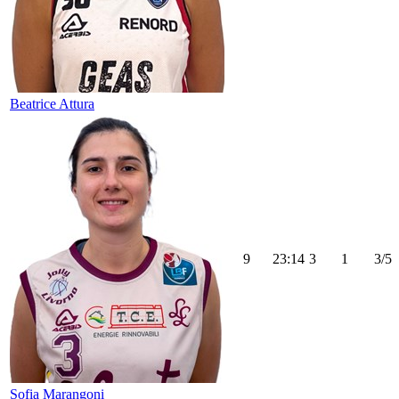
Beatrice Attura
9
23:14
3
1
3/5
Sofia Marangoni