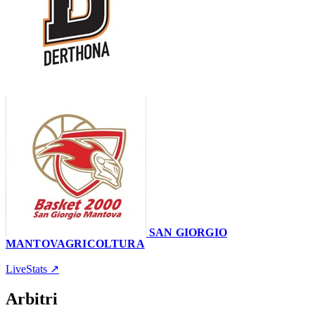
57
–
60
SAN GIORGIO
MANTOVAGRICOLTURA
'Uccio Camagna'
2 marzo 2024 · 20:30
LiveStats ↗
Arbitri