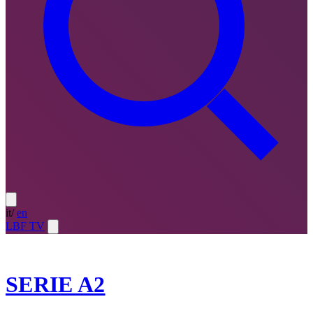
it
/
en
LBF TV
2023-24
SERIE A2