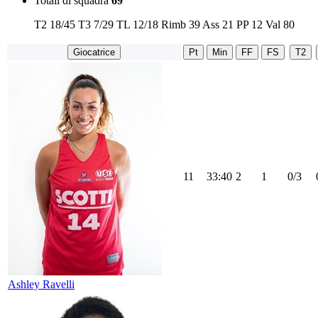
Totali di squadra
69
T2
18/45
T3
7/29
TL
12/18
Rimb
39
Ass
21
PP
12
Val
80
Giocatrice
Pt
Min
FF
FS
T2
11
33:40
2
1
0/3
Ashley Ravelli