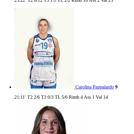
25:22′
T2
6/12
T3
1/1
TL
2/2
Rimb
10
Ass
2
Val
23
Carolina Pappalardo
9
21:11′
T2
2/6
T3
0/3
TL
5/6
Rimb
4
Ass
1
Val
14