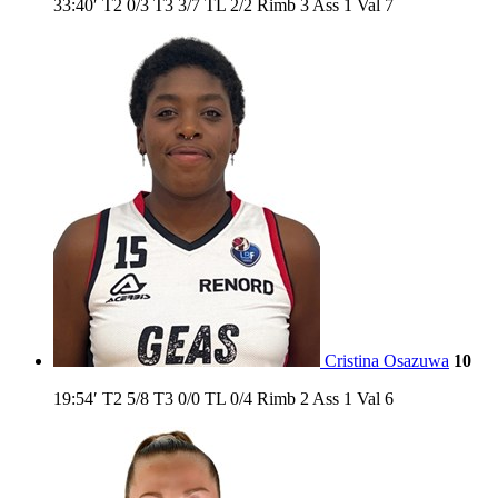
33:40′
T2
0/3
T3
3/7
TL
2/2
Rimb
3
Ass
1
Val
7
Cristina Osazuwa
10
19:54′
T2
5/8
T3
0/0
TL
0/4
Rimb
2
Ass
1
Val
6