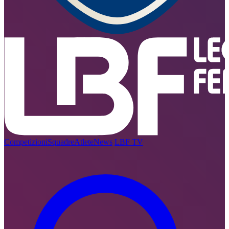
Competizioni
Squadre
Atlete
News
LBF TV