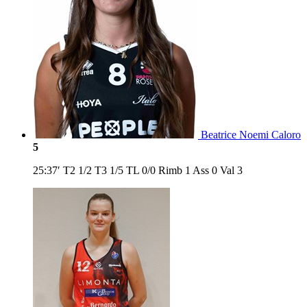
Beatrice Noemi Caloro
5
25:37′
T2
1/2
T3
1/5
TL
0/0
Rimb
1
Ass
0
Val
3