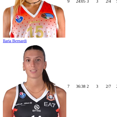
9
24:05
3
3
2/4
Ilaria Bernardi
7
36:38
2
3
2/7