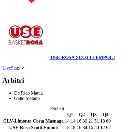
69
–
62
USE ROSA SCOTTI EMPOLI
Palestra Comunale
21 gennaio 2024 · 18:00
LiveStats ↗
Arbitri
De Rico Mattia
Gallo Stefano
Parziali
Q1
Q2
Q3
Q4
CLV-Limonta Costa Masnaga
14
14
16
30
21
51
18
69
USE Rosa Scotti Empoli
18
18
16
34
16
50
12
62