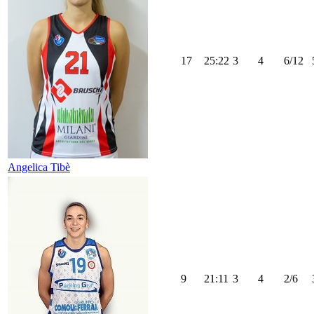
17
25:22
3
4
6/12
Angelica Tibè
9
21:11
3
4
2/6