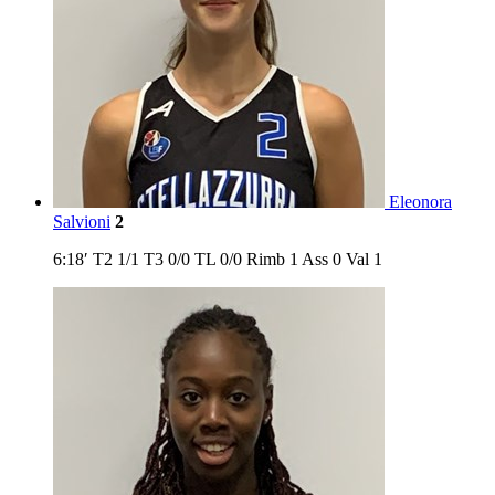
Eleonora
Salvioni
2
6:18′
T2
1/1
T3
0/0
TL
0/0
Rimb
1
Ass
0
Val
1