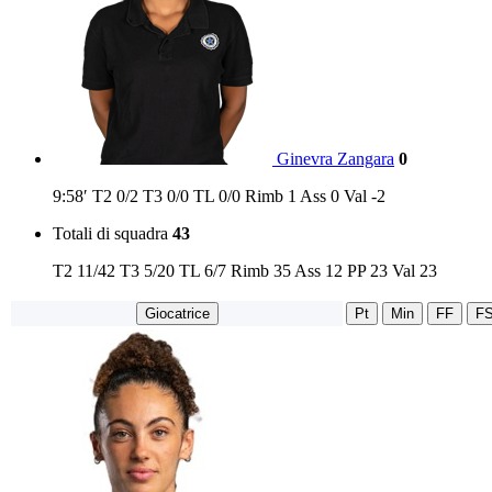
Ginevra Zangara
0
9:58′
T2
0/2
T3
0/0
TL
0/0
Rimb
1
Ass
0
Val
-2
Totali di squadra
43
T2
11/42
T3
5/20
TL
6/7
Rimb
35
Ass
12
PP
23
Val
23
Giocatrice
Pt
Min
FF
F