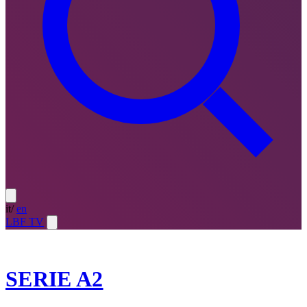
it
/
en
LBF TV
2023-24
SERIE A2