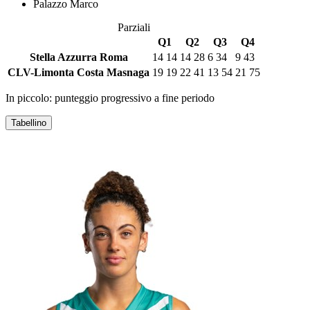
Palazzo Marco
Parziali
Q1
Q2
Q3
Q4
Stella Azzurra Roma
14
14
14
28
6
34
9
43
CLV-Limonta Costa Masnaga
19
19
22
41
13
54
21
75
In piccolo: punteggio progressivo a fine periodo
Tabellino
STELLA AZZURRA ROMA