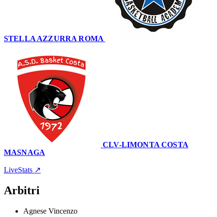
STELLA AZZURRA ROMA
43
–
75
CLV-LIMONTA COSTA
MASNAGA
Arena Altero Felici
13 gennaio 2024 · 16:00
LiveStats ↗
Arbitri
Agnese Vincenzo