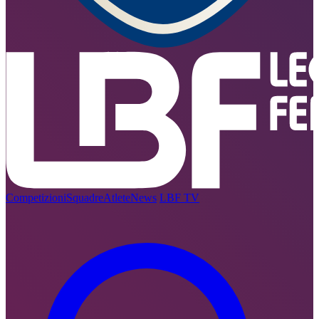
Competizioni
Squadre
Atlete
News
LBF TV