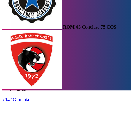
ROM
43
Conclusa
75
COS
Calendario
Risultati e Classifica
Squadre
Statistiche e Classifiche
Le
Migliori
Tabellone
Home
/
Serie A2
/
14° Giornata
/
Partita
‹
14° Giornata