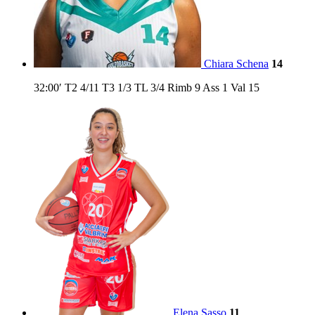
Chiara Schena
14
32:00′
T2
4/11
T3
1/3
TL
3/4
Rimb
9
Ass
1
Val
15
Elena Sasso
11