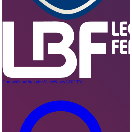
Competizioni
Squadre
Atlete
News
LBF TV