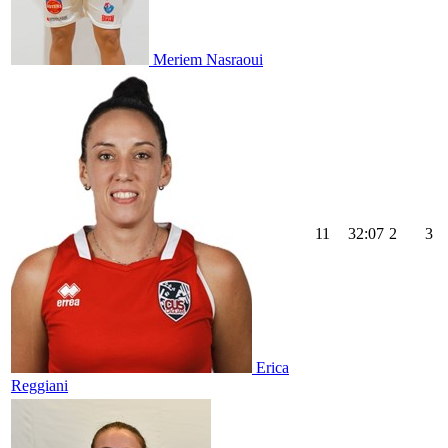
Meriem Nasraoui
11
32:07
2
3
Erica
Reggiani