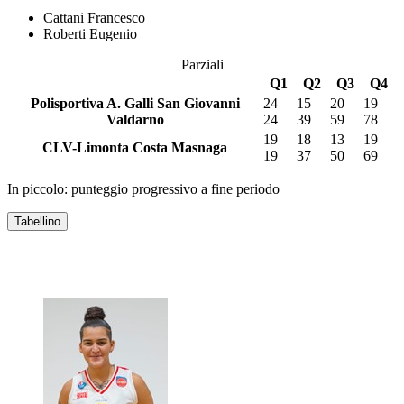
Cattani Francesco
Roberti Eugenio
Parziali
Q1
Q2
Q3
Q4
Polisportiva A. Galli San Giovanni
24
15
20
19
Valdarno
24
39
59
78
19
18
13
19
CLV-Limonta Costa Masnaga
19
37
50
69
In piccolo: punteggio progressivo a fine periodo
Tabellino
POLISPORTIVA A. GALLI SAN GIOVANNI
VALDARNO