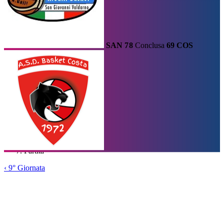
SAN
78
Conclusa
69
COS
Calendario
Risultati e Classifica
Squadre
Statistiche e Classifiche
Le
Migliori
Tabellone
Home
/
Serie A2
/
9° Giornata
/
Partita
‹
9° Giornata