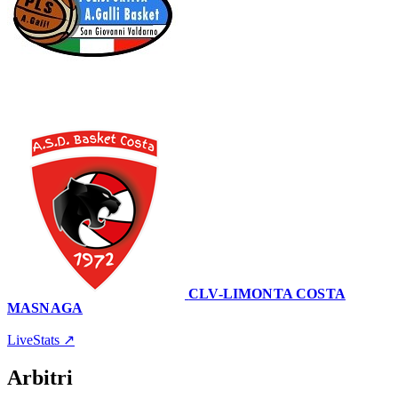
78
–
69
CLV-LIMONTA COSTA
MASNAGA
Pala Galli
3 dicembre 2023 · 18:00
LiveStats ↗
Arbitri