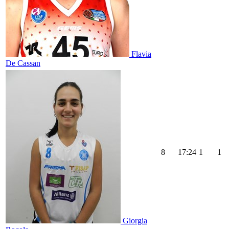
Flavia
De Cassan
8
17:24
1
1
Giorgia