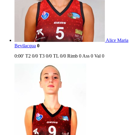
Alice Maria
Bevilacqua
0
0:00′
T2
0/0
T3
0/0
TL
0/0
Rimb
0
Ass
0
Val
0