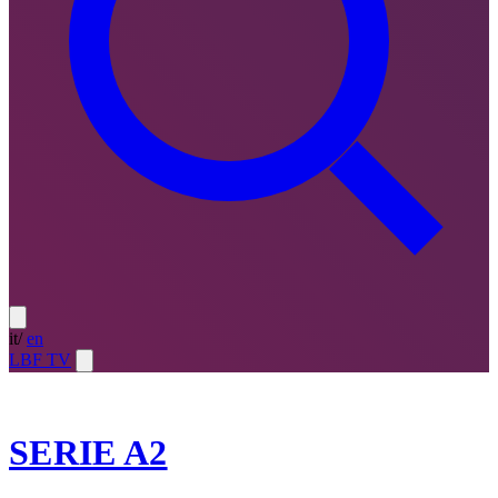
it
/
en
LBF TV
2023-24
SERIE A2