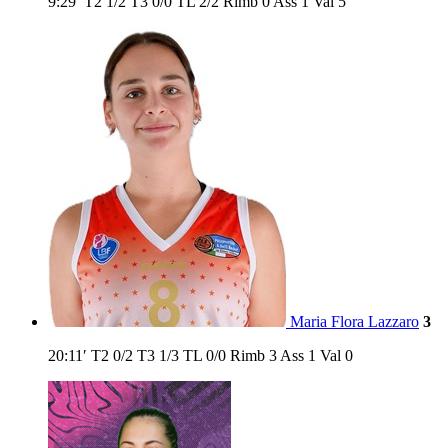
9:29′
T2
1/2
T3
0/0
TL
2/2
Rimb
0
Ass
1
Val
5
Maria Flora Lazzaro
3
20:11′
T2
0/2
T3
1/3
TL
0/0
Rimb
3
Ass
1
Val
0