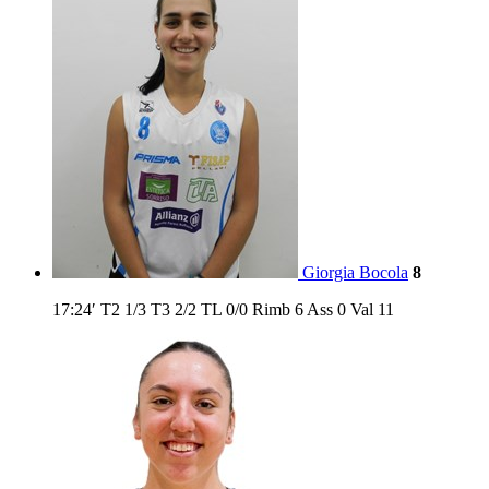
Giorgia Bocola
8
17:24′
T2
1/3
T3
2/2
TL
0/0
Rimb
6
Ass
0
Val
11