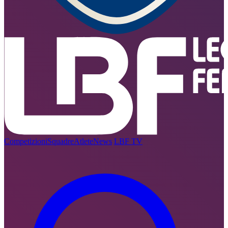
Competizioni
Squadre
Atlete
News
LBF TV