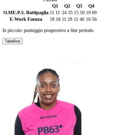
Q1
Q2
Q3
Q4
O.ME.P.S. Battipaglia
11
11
24
35
15
50
19
69
E-Work Faenza
18
18
11
29
11
40
16
56
In piccolo: punteggio progressivo a fine periodo
Tabellino
O.ME.P.S. BATTIPAGLIA