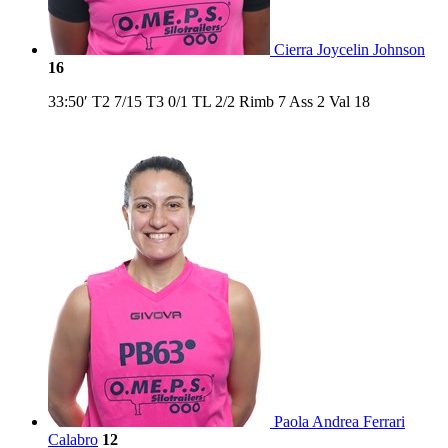
Cierra Joycelin Johnson
16
33:50′
T2
7/15
T3
0/1
TL
2/2
Rimb
7
Ass
2
Val
18
Paola Andrea Ferrari
Calabro
12