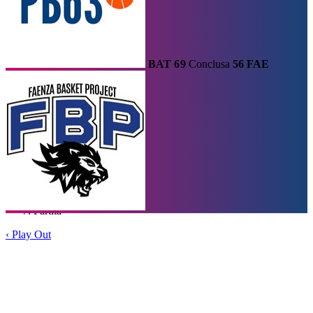
BAT
69
Conclusa
56
FAE
Calendario
Risultati e Classifica
Squadre
Statistiche e Classifiche
Le
Migliori
Tabellone
Home
/
Serie A1
/
Play Out
/
Partita
‹
Play Out