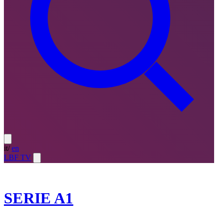
it
/
en
LBF TV
2023-24
SERIE A1