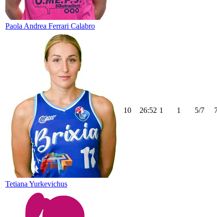
Paola Andrea Ferrari Calabro
10
26:52
1
1
5/7
Tetiana Yurkevichus