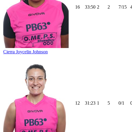
16
33:50
2
2
7/15
Cierra Joycelin Johnson
12
31:23
1
5
0/1