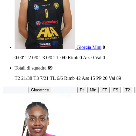
Giorgia Mini
0
0:00′
T2
0/0
T3
0/0
TL
0/0
Rimb
0
Ass
0
Val
0
Totali di squadra
69
T2
21/38
T3
7/21
TL
6/6
Rimb
42
Ass
15
PP
20
Val
89
Giocatrice
Pt
Min
FF
FS
T2