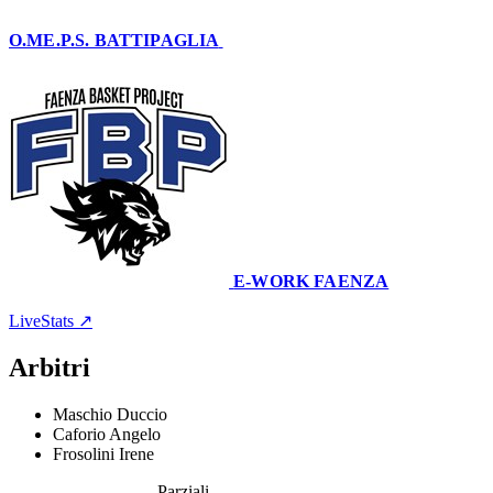
O.ME.P.S. BATTIPAGLIA
69
–
56
E-WORK FAENZA
Pal.To D. Sport ''B. Zauli''
2 maggio 2024 · 19:00
LiveStats ↗
Arbitri
Maschio Duccio
Caforio Angelo
Frosolini Irene
Parziali