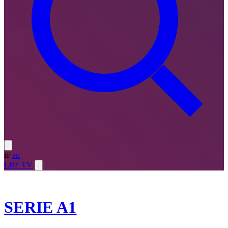
it
/
en
LBF TV
2023-24
SERIE A1