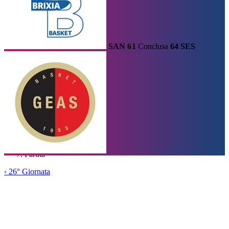
SAN
61
Conclusa
64
SES
Calendario
Risultati e Classifica
Squadre
Statistiche e Classifiche
Le
Migliori
Tabellone
Home
/
Serie A1
/
26° Giornata
/
Partita
‹
26° Giornata