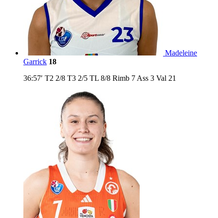
Madeleine
Garrick
18
36:57′
T2
2/8
T3
2/5
TL
8/8
Rimb
7
Ass
3
Val
21