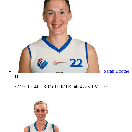
Sarah Boothe
11
32:50′
T2
4/6
T3
1/5
TL
0/0
Rimb
4
Ass
1
Val
10