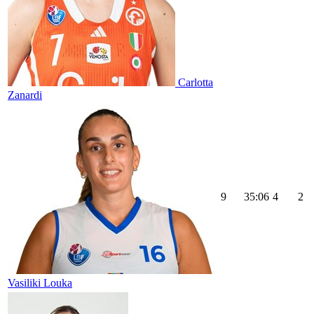
Carlotta
Zanardi
9
35:06
4
2
Vasiliki Louka