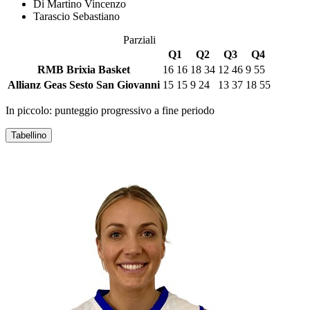
Di Martino Vincenzo
Tarascio Sebastiano
Parziali
Q1
Q2
Q3
Q4
RMB Brixia Basket
16
16
18
34
12
46
9
55
Allianz Geas Sesto San Giovanni
15
15
9
24
13
37
18
55
In piccolo: punteggio progressivo a fine periodo
Tabellino
RMB BRIXIA BASKET