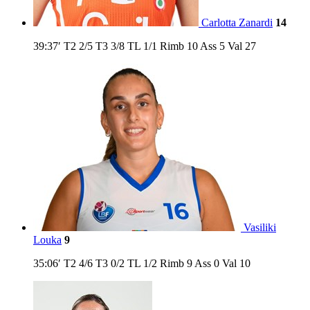
Carlotta Zanardi
14
39:37′
T2
2/5
T3
3/8
TL
1/1
Rimb
10
Ass
5
Val
27
Vasiliki
Louka
9
35:06′
T2
4/6
T3
0/2
TL
1/2
Rimb
9
Ass
0
Val
10