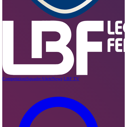
Competizioni
Squadre
Atlete
News
LBF TV