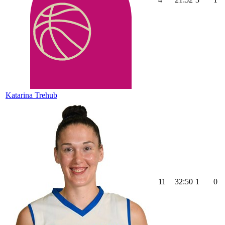
Katarina Trehub
11
32:50
1
0