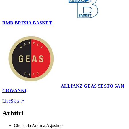
RMB BRIXIA BASKET
61
–
64
ALLIANZ GEAS SESTO SAN
GIOVANNI
Palaleonessa
20 aprile 2024 · 20:30
LiveStats ↗
Arbitri
Chersicla Andrea Agostino