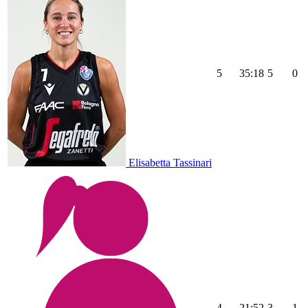
5
35:18
5
0
Elisabetta Tassinari
4
21:52
3
1