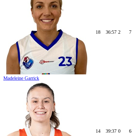
18
36:57
2
7
Madeleine Garrick
14
39:37
0
6