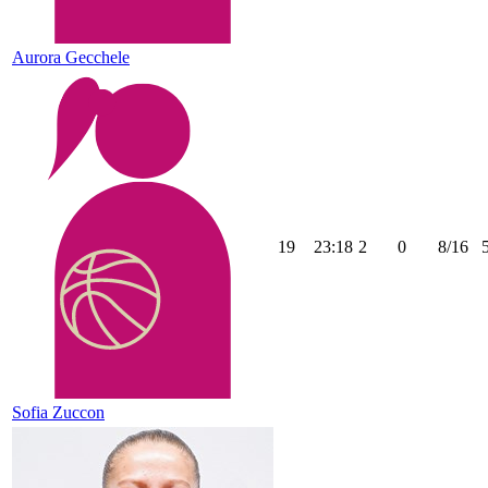
Aurora Gecchele
19
23:18
2
0
8/16
Sofia Zuccon