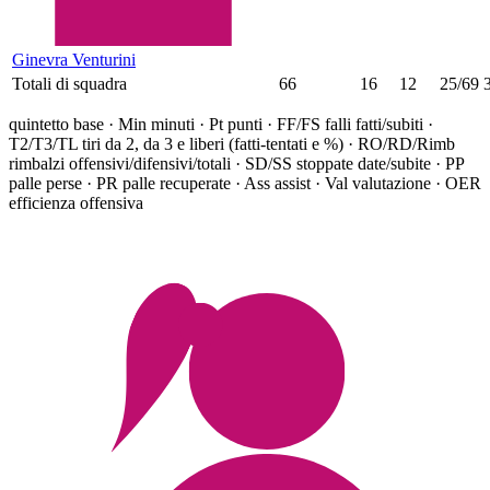
Ginevra Venturini
Totali di squadra
66
16
12
25/69
quintetto base ·
Min minuti · Pt punti · FF/FS falli fatti/subiti ·
T2/T3/TL tiri da 2, da 3 e liberi (fatti-tentati e %) · RO/RD/Rimb
rimbalzi offensivi/difensivi/totali · SD/SS stoppate date/subite · PP
palle perse · PR palle recuperate · Ass assist · Val valutazione · OER
efficienza offensiva
BASKET FEMM. MILANO