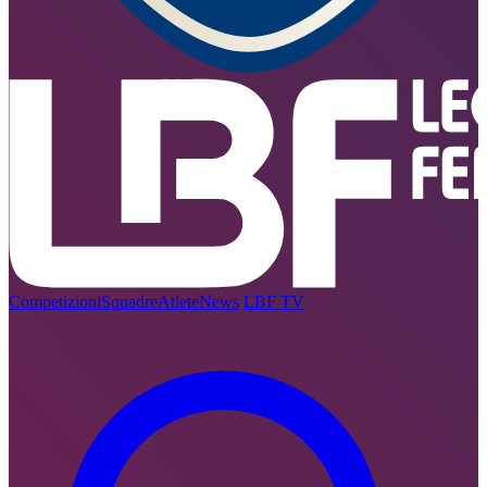
Competizioni
Squadre
Atlete
News
LBF TV