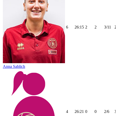
6
26:15
2
2
3/11
Anna Sablich
4
26:21
0
0
2/6