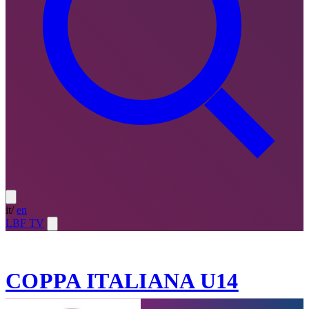
it
/
en
LBF TV
U14 ·
2022-23
COPPA ITALIANA U14