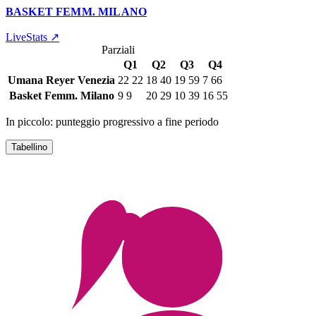
66
–
55
BASKET FEMM. MILANO
Palestra Comunale
29 giugno 2023 · 19:00
LiveStats ↗
Parziali
Q1
Q2
Q3
Q4
Umana Reyer Venezia
22
22
18
40
19
59
7
66
Basket Femm. Milano
9
9
20
29
10
39
16
55
In piccolo: punteggio progressivo a fine periodo
Tabellino
UMANA REYER VENEZIA