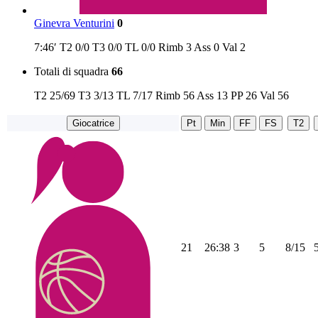
Ginevra Venturini
0
7:46′
T2
0/0
T3
0/0
TL
0/0
Rimb
3
Ass
0
Val
2
Totali di squadra
66
T2
25/69
T3
3/13
TL
7/17
Rimb
56
Ass
13
PP
26
Val
56
Giocatrice
Pt
Min
FF
FS
T2
21
26:38
3
5
8/15