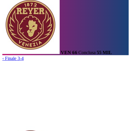
Calendario
Risultati e Classifica
Squadre
Statistiche e
Classifiche
Tabellone
Home
/
Coppa Italiana U14
/
Finale 3-4
/
Partita
VEN
66
Conclusa
55
MIL
‹
Finale 3-4
Coppa Italiana U14 · Finale 3-4
Conclusa