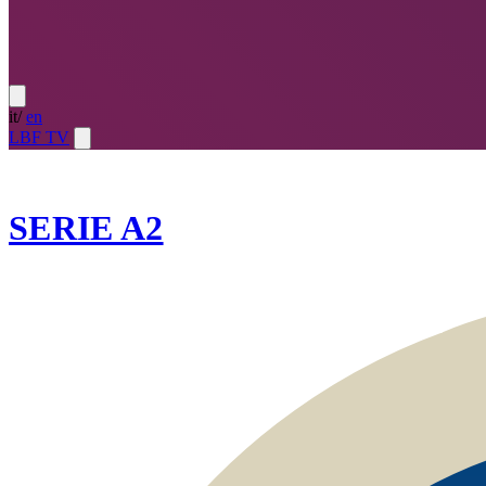
it
/
en
LBF TV
2022-23
SERIE A2