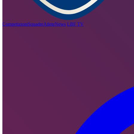
Competizioni
Squadre
Atlete
News
LBF TV