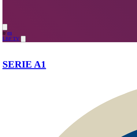
it
/
en
LBF TV
2022-23
SERIE A1