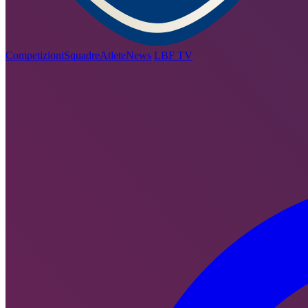
Competizioni
Squadre
Atlete
News
LBF TV