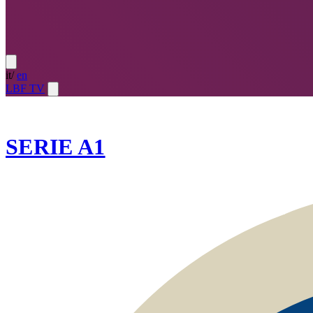
it
/
en
LBF TV
2022-23
SERIE A1