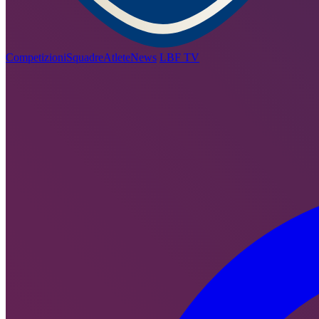
Competizioni
Squadre
Atlete
News
LBF TV