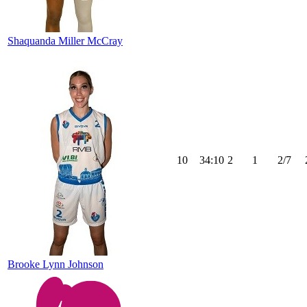
Shaquanda Miller McCray
10
34:10
2
1
2/7
Brooke Lynn Johnson