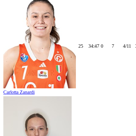
25
34:47
0
7
4/11
Carlotta Zanardi