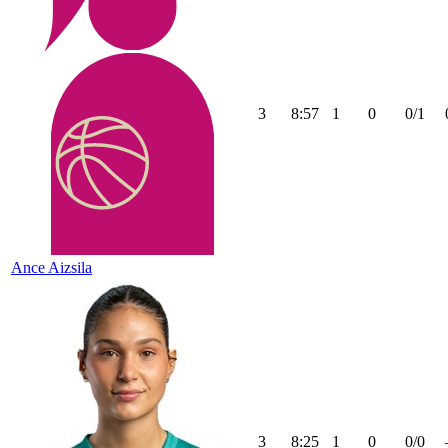
3
8:57
1
0
0/1
Ance Aizsila
3
8:25
1
0
0/0