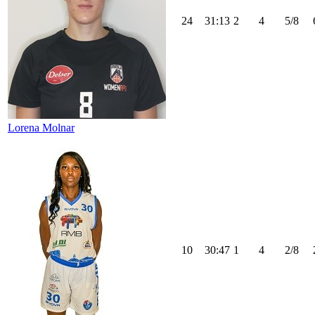
24
31:13
2
4
5/8
Lorena Molnar
10
30:47
1
4
2/8