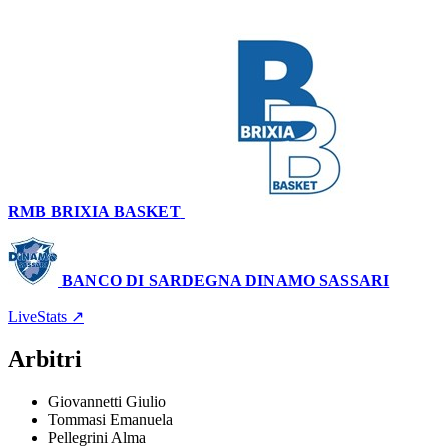
102
RMB BRIXIA BASKET
80
–
102
BANCO DI SARDEGNA DINAMO SASSARI
Palaleonessa
2 gennaio 2023 · 20:00
LiveStats ↗
Arbitri
Giovannetti Giulio
Tommasi Emanuela
Pellegrini Alma