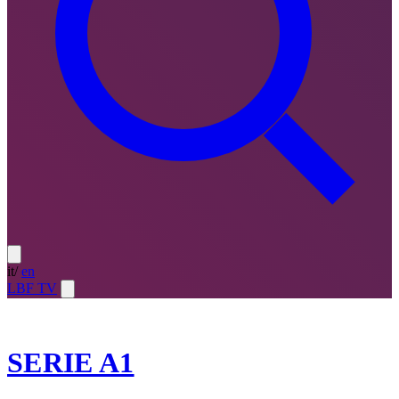
it
/
en
LBF TV
2022-23
SERIE A1