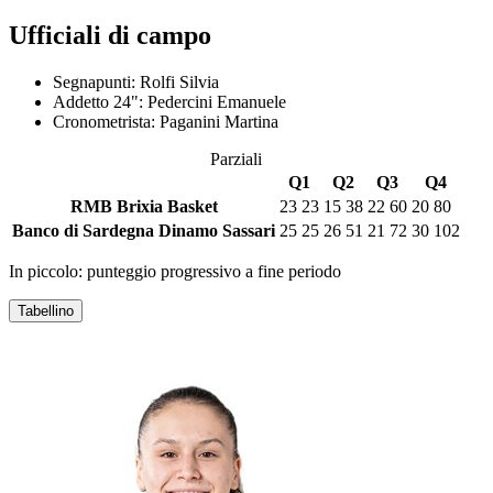
Ufficiali di campo
Segnapunti:
Rolfi Silvia
Addetto 24":
Pedercini Emanuele
Cronometrista:
Paganini Martina
Parziali
Q1
Q2
Q3
Q4
RMB Brixia Basket
23
23
15
38
22
60
20
80
Banco di Sardegna Dinamo Sassari
25
25
26
51
21
72
30
102
In piccolo: punteggio progressivo a fine periodo
Tabellino
RMB BRIXIA BASKET