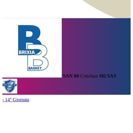
Calendario
Risultati e Classifica
Squadre
Statistiche e Classifiche
Le
Migliori
Tabellone
Home
/
Serie A1
/
SAN
80
Conclusa
102
SAS
14° Giornata
/
Partita
‹
14° Giornata