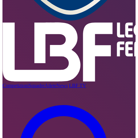
Competizioni
Squadre
Atlete
News
LBF TV