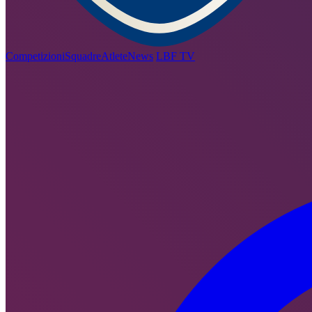
Competizioni
Squadre
Atlete
News
LBF TV