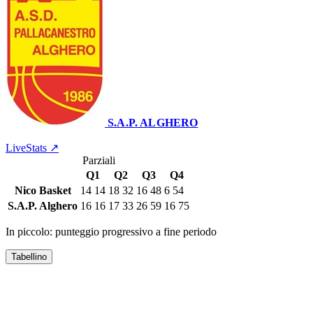
S.A.P. ALGHERO
Pal. ' S.Marcellino' Firenze
27 giugno 2022 · 18:00
LiveStats ↗
Parziali
Q1
Q2
Q3
Q4
Nico Basket
14
14
18
32
16
48
6
54
S.A.P. Alghero
16
16
17
33
26
59
16
75
In piccolo: punteggio progressivo a fine periodo
Tabellino
NICO BASKET