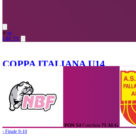
it
/
en
LBF TV
U14 ·
2021-22
COPPA ITALIANA U14
Calendario
Squadre
Statistiche e Classifiche
Tabellone
Home
/
Coppa Italiana U14
/
Finale 9-10
/
Partita
PON
54
Conclusa
75
ALG
‹
Finale 9-10