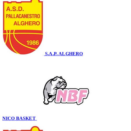
S.A.P. ALGHERO
75
NICO BASKET
54
–
75