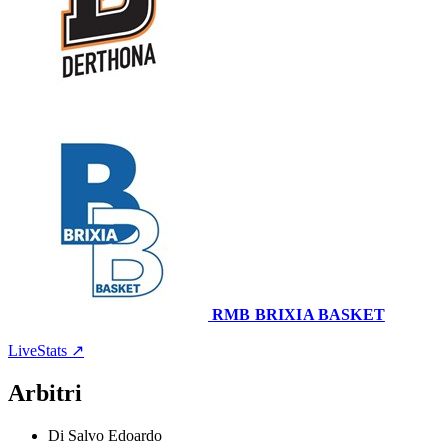
68
–
64
RMB BRIXIA BASKET
Palaoltrepo
4 maggio 2022 · 20:30
LiveStats ↗
Arbitri
Di Salvo Edoardo