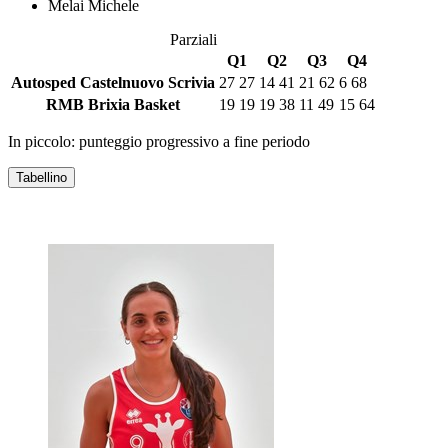
Melai Michele
Parziali
Q1
Q2
Q3
Q4
Autosped Castelnuovo Scrivia
27
27
14
41
21
62
6
68
RMB Brixia Basket
19
19
19
38
11
49
15
64
In piccolo: punteggio progressivo a fine periodo
Tabellino
AUTOSPED CASTELNUOVO SCRIVIA