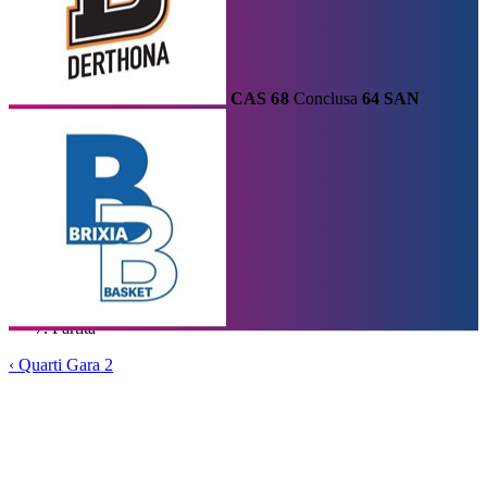
CAS
68
Conclusa
64
SAN
Calendario
Risultati e Classifica
Squadre
Statistiche e Classifiche
Le
Migliori
Tabellone
Home
/
Serie A2
/
Quarti Gara 2
/
Partita
‹
Quarti Gara 2