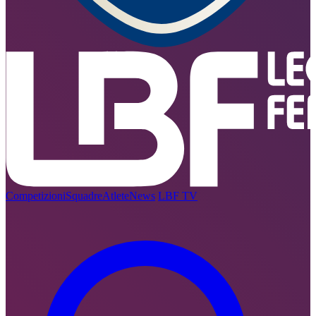
Competizioni
Squadre
Atlete
News
LBF TV