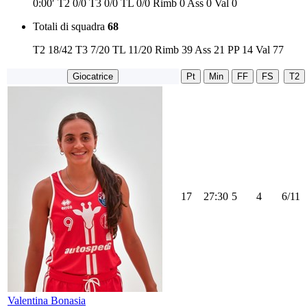
0:00′
T2
0/0
T3
0/0
TL
0/0
Rimb
0
Ass
0
Val
0
Totali di squadra
68
T2
18/42
T3
7/20
TL
11/20
Rimb
39
Ass
21
PP
14
Val
77
Giocatrice
Pt
Min
FF
FS
T2
17
27:30
5
4
6/11
Valentina Bonasia