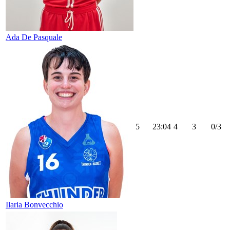
Ada De Pasquale
5
23:04
4
3
0/3
Ilaria Bonvecchio