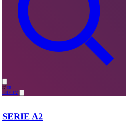
it
/
en
LBF TV
2021-22
SERIE A2