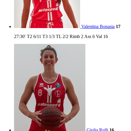
Valentina Bonasia
17
27:30′
T2
6/11
T3
1/3
TL
2/2
Rimb
2
Ass
6
Val
16
Giulia Rulli
16