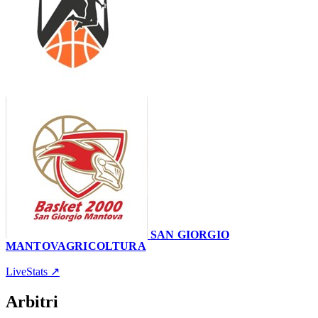
53
–
79
SAN GIORGIO
MANTOVAGRICOLTURA
Palazzetto 'M. Benedetti"
6 febbraio 2022 · 18:00
LiveStats ↗
Arbitri