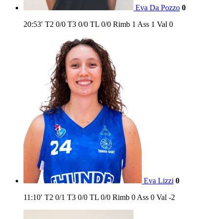
Eva Da Pozzo
0
20:53′
T2
0/0
T3
0/0
TL
0/0
Rimb
1
Ass
1
Val
0
Eva Lizzi
0
11:10′
T2
0/1
T3
0/0
TL
0/0
Rimb
0
Ass
0
Val
-2