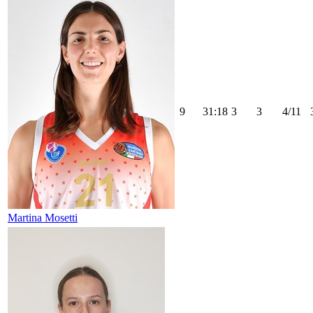
9
31:18
3
3
4/11
Martina Mosetti