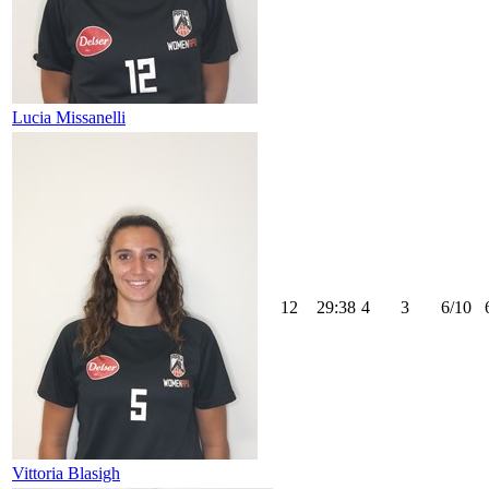
Lucia Missanelli
12
29:38
4
3
6/10
Vittoria Blasigh