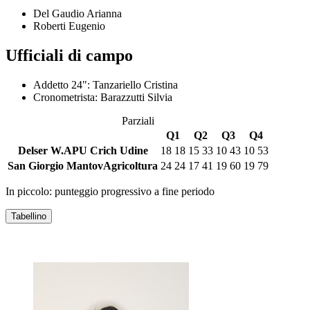
Del Gaudio Arianna
Roberti Eugenio
Ufficiali di campo
Addetto 24":
Tanzariello Cristina
Cronometrista:
Barazzutti Silvia
Parziali
Q1
Q2
Q3
Q4
Delser W.APU Crich Udine
18
18
15
33
10
43
10
53
San Giorgio MantovAgricoltura
24
24
17
41
19
60
19
79
In piccolo: punteggio progressivo a fine periodo
Tabellino
DELSER W.APU CRICH UDINE