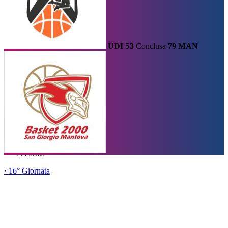
UDI
53
Conclusa
79
MAN
Calendario
Risultati e Classifica
Squadre
Statistiche e Classifiche
Le
Migliori
Tabellone
Home
/
Serie A2
/
16° Giornata
/
Partita
‹
16° Giornata