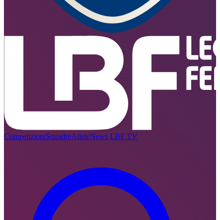
Competizioni
Squadre
Atlete
News
LBF TV