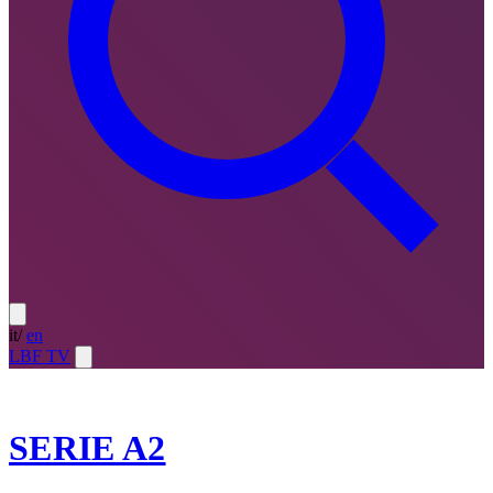
it
/
en
LBF TV
2021-22
SERIE A2