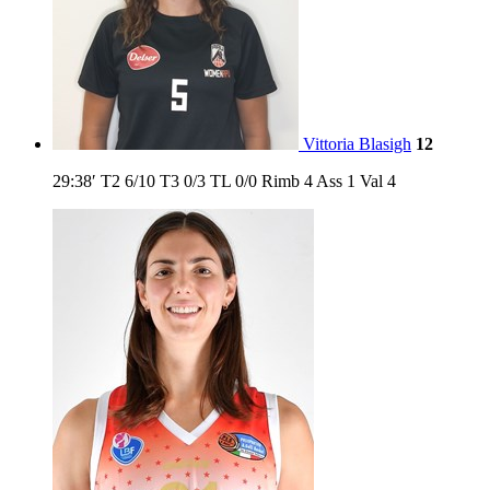
Vittoria Blasigh
12
29:38′
T2
6/10
T3
0/3
TL
0/0
Rimb
4
Ass
1
Val
4