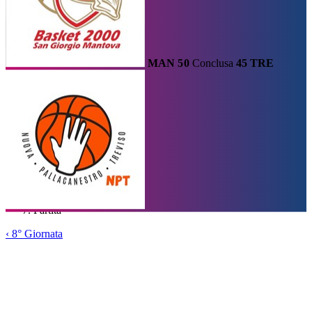
MAN
50
Conclusa
45
TRE
Calendario
Risultati e Classifica
Squadre
Statistiche e Classifiche
Le
Migliori
Tabellone
Home
/
Serie A2
/
8° Giornata
/
Partita
‹
8° Giornata