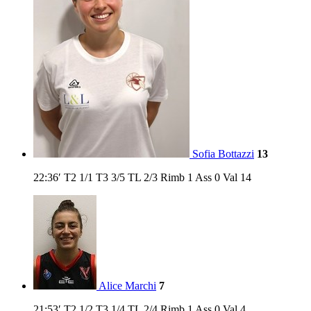
Sofia Bottazzi
13
22:36′
T2
1/1
T3
3/5
TL
2/3
Rimb
1
Ass
0
Val
14
Alice Marchi
7
21:53′
T2
1/2
T3
1/4
TL
2/4
Rimb
1
Ass
0
Val
4