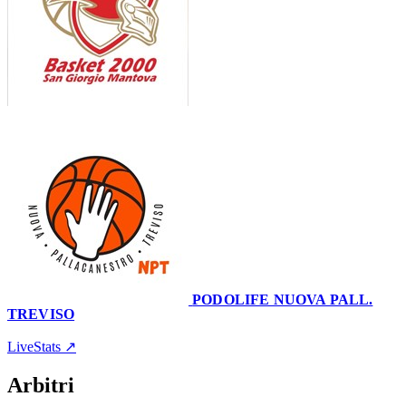
50
–
45
PODOLIFE NUOVA PALL.
TREVISO
Palazzetto Marco Sguaitzer
27 novembre 2021 · 20:30
LiveStats ↗
Arbitri