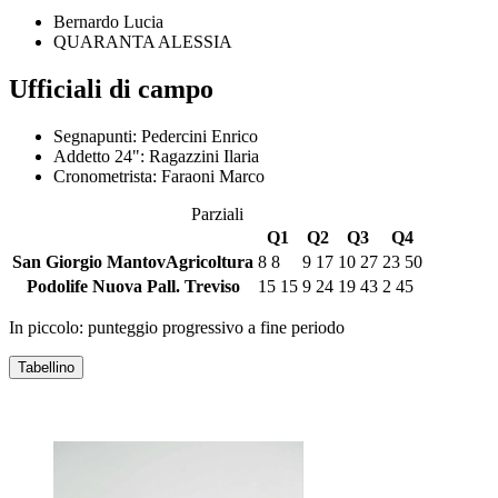
Bernardo Lucia
QUARANTA ALESSIA
Ufficiali di campo
Segnapunti:
Pedercini Enrico
Addetto 24":
Ragazzini Ilaria
Cronometrista:
Faraoni Marco
Parziali
Q1
Q2
Q3
Q4
San Giorgio MantovAgricoltura
8
8
9
17
10
27
23
50
Podolife Nuova Pall. Treviso
15
15
9
24
19
43
2
45
In piccolo: punteggio progressivo a fine periodo
Tabellino
SAN GIORGIO MANTOVAGRICOLTURA