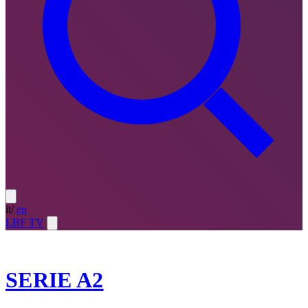
it
/
en
LBF TV
2021-22
SERIE A2