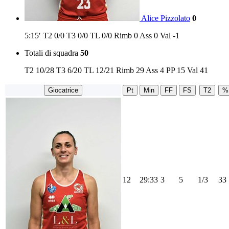
Alice Pizzolato
0
5:15′
T2
0/0
T3
0/0
TL
0/0
Rimb
0
Ass
0
Val
-1
Totali di squadra
50
T2
10/28
T3
6/20
TL
12/21
Rimb
29
Ass
4
PP
15
Val
41
Giocatrice
Pt
Min
FF
FS
T2
%
12
29:33
3
5
1/3
33