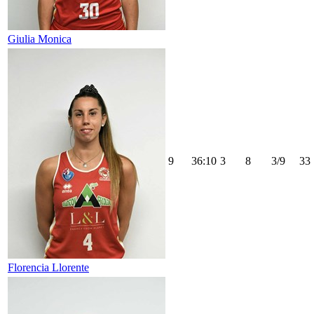
Giulia Monica
9
36:10
3
8
3/9
33
Florencia Llorente