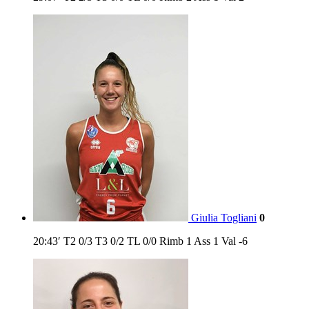
Giulia Togliani
0
20:43′
T2
0/3
T3
0/2
TL
0/0
Rimb
1
Ass
1
Val
-6