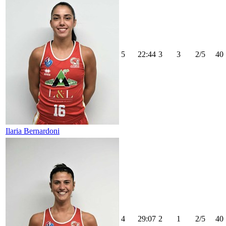
5
22:44
3
3
2/5
40
Ilaria Bernardoni
4
29:07
2
1
2/5
40