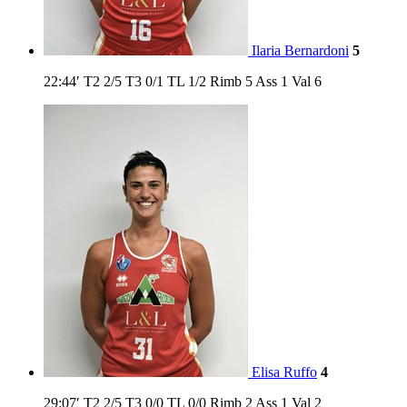
Ilaria Bernardoni
5
22:44′
T2
2/5
T3
0/1
TL
1/2
Rimb
5
Ass
1
Val
6
Elisa Ruffo
4
29:07′
T2
2/5
T3
0/0
TL
0/0
Rimb
2
Ass
1
Val
2