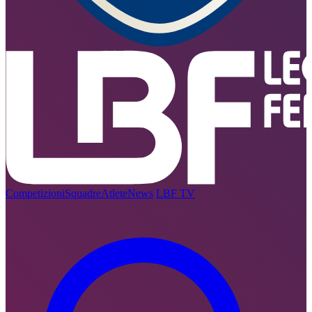
Competizioni
Squadre
Atlete
News
LBF TV