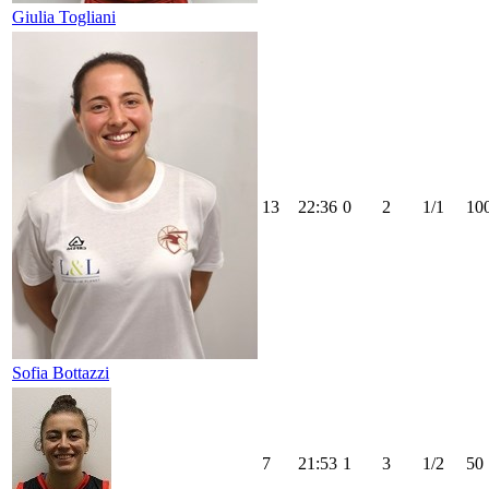
Giulia Togliani
13
22:36
0
2
1/1
10
Sofia Bottazzi
7
21:53
1
3
1/2
50