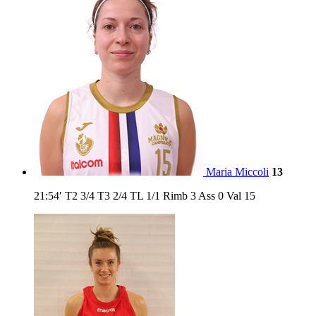
Maria Miccoli
13
21:54′
T2
3/4
T3
2/4
TL
1/1
Rimb
3
Ass
0
Val
15