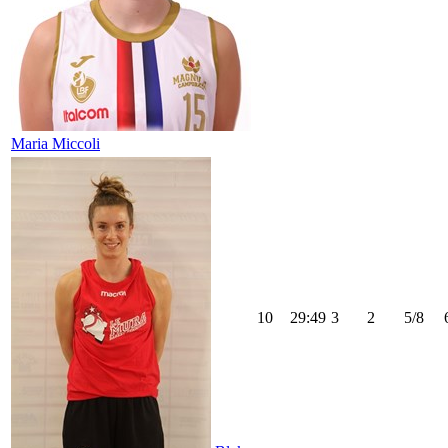
Maria Miccoli
10
29:49
3
2
5/8