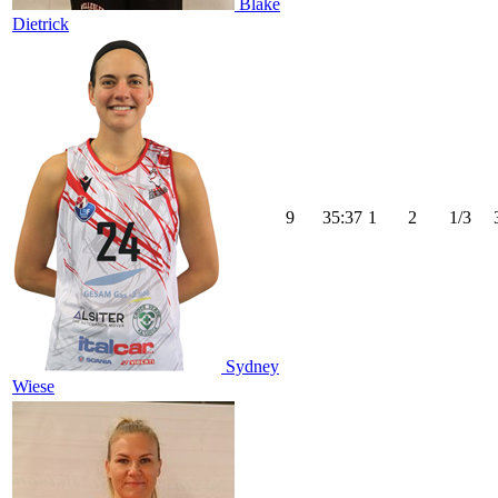
Blake
Dietrick
9
35:37
1
2
1/3
Sydney
Wiese