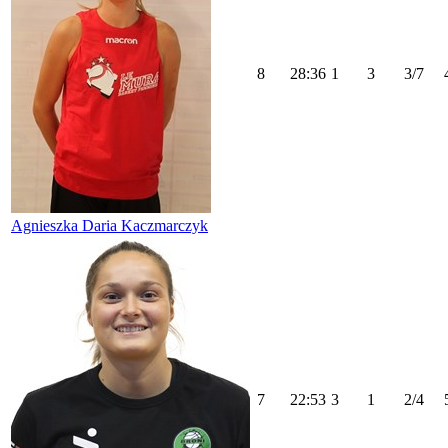
8
28:36
1
3
3/7
Agnieszka Daria Kaczmarczyk
7
22:53
3
1
2/4