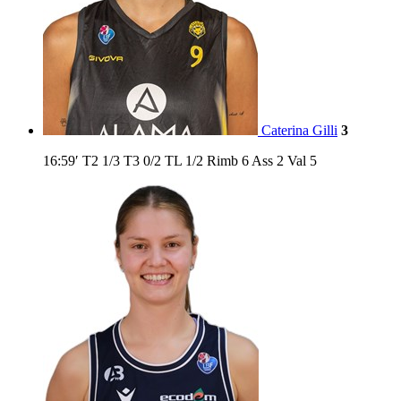
Caterina Gilli
3
16:59′
T2
1/3
T3
0/2
TL
1/2
Rimb
6
Ass
2
Val
5