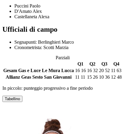
Puccini Paolo
D'Amato Alex
Castellaneta Alexa
Ufficiali di campo
Segnapunti:
Berlinghieri Marco
Cronometrista:
Scotti Marzia
Parziali
Q1
Q2
Q3
Q4
Gesam Gas e Luce Le Mura Lucca
16
16
16
32
20
52
11
63
Allianz Geas Sesto San Giovanni
11
11
15
26
10
36
12
48
In piccolo: punteggio progressivo a fine periodo
Tabellino
GESAM GAS E LUCE LE MURA LUCCA