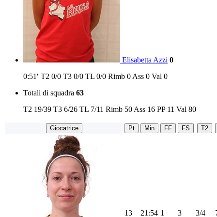
Elisabetta Azzi
0
0:51′
T2
0/0
T3
0/0
TL
0/0
Rimb
0
Ass
0
Val
0
Totali di squadra
63
T2
19/39
T3
6/26
TL
7/11
Rimb
50
Ass
16
PP
11
Val
80
Giocatrice
Pt
Min
FF
FS
T2
13
21:54
1
3
3/4