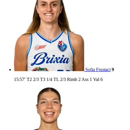
Sofia Frustaci
9
15:57′
T2
2/3
T3
1/4
TL
2/3
Rimb
2
Ass
1
Val
6