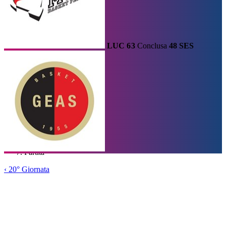
LUC
63
Conclusa
48
SES
Calendario
Risultati e Classifica
Squadre
Statistiche e Classifiche
Le
Migliori
Tabellone
Home
/
Serie A1
/
20° Giornata
/
Partita
‹
20° Giornata