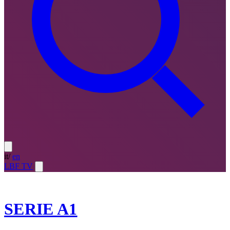
it
/
en
LBF TV
2021-22
SERIE A1