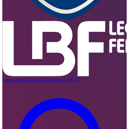
Competizioni
Squadre
Atlete
News
LBF TV