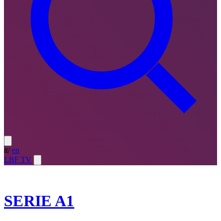
it
/
en
LBF TV
2021-22
SERIE A1