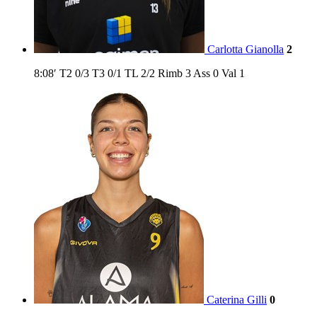
Carlotta Gianolla
2
8:08′
T2
0/3
T3
0/1
TL
2/2
Rimb
3
Ass
0
Val
1
Caterina Gilli
0