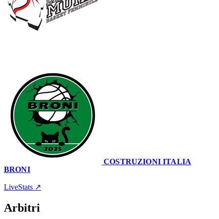
60
–
51
COSTRUZIONI ITALIA
BRONI
Palatagliate
23 gennaio 2022 · 19:00
LiveStats ↗
Arbitri