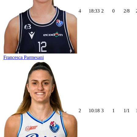
4
18:33
2
0
2/8
Francesca Parmesani
2
10:18
3
1
1/1