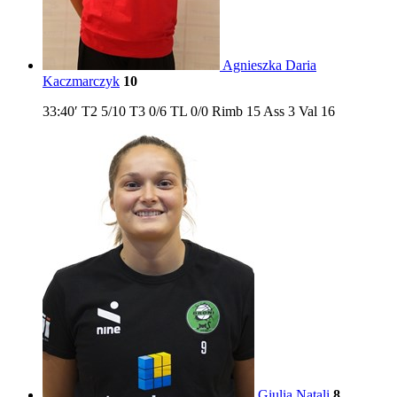
Agnieszka Daria
Kaczmarczyk
10
33:40′
T2
5/10
T3
0/6
TL
0/0
Rimb
15
Ass
3
Val
16
Giulia Natali
8