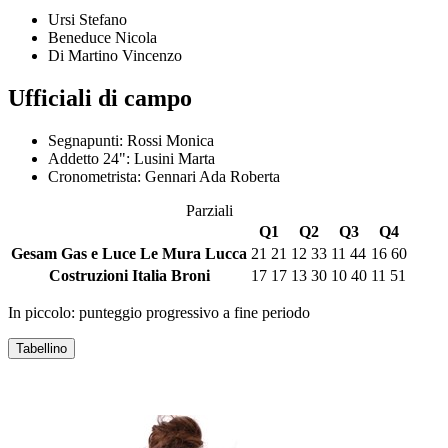
Ursi Stefano
Beneduce Nicola
Di Martino Vincenzo
Ufficiali di campo
Segnapunti:
Rossi Monica
Addetto 24":
Lusini Marta
Cronometrista:
Gennari Ada Roberta
Parziali
Q1
Q2
Q3
Q4
Gesam Gas e Luce Le Mura Lucca
21
21
12
33
11
44
16
60
Costruzioni Italia Broni
17
17
13
30
10
40
11
51
In piccolo: punteggio progressivo a fine periodo
Tabellino
GESAM GAS E LUCE LE MURA LUCCA