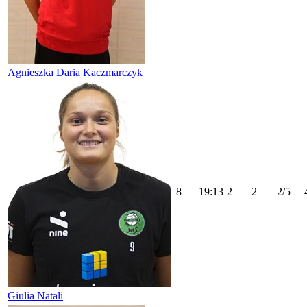
Agnieszka Daria Kaczmarczyk
8
19:13
2
2
2/5
Giulia Natali