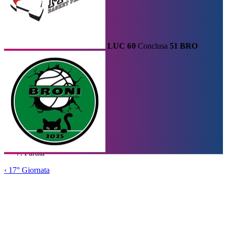
LUC
60
Conclusa
51
BRO
Calendario
Risultati e Classifica
Squadre
Statistiche e Classifiche
Le
Migliori
Tabellone
Home
/
Serie A1
/
17° Giornata
/
Partita
‹
17° Giornata