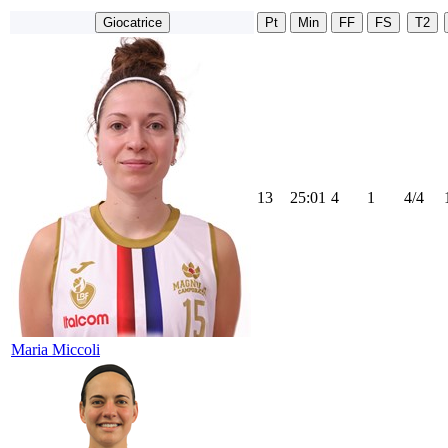
Giocatrice
Pt
Min
FF
FS
T2
13
25:01
4
1
4/4
Maria Miccoli