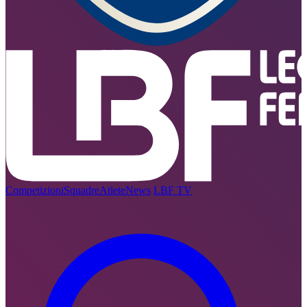
Competizioni
Squadre
Atlete
News
LBF TV