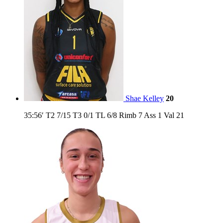
Shae Kelley
20
35:56′
T2
7/15
T3
0/1
TL
6/8
Rimb
7
Ass
1
Val
21