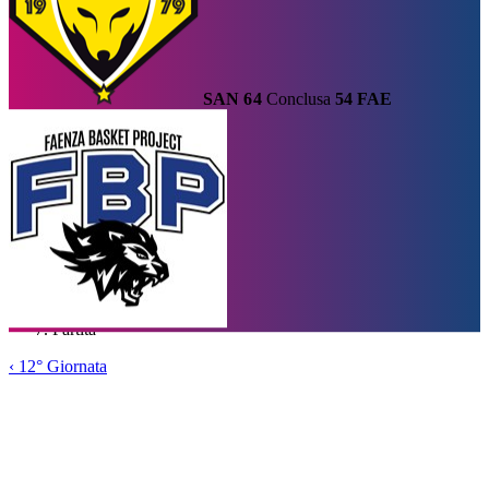
SAN
64
Conclusa
54
FAE
Calendario
Risultati e Classifica
Squadre
Statistiche e Classifiche
Le
Migliori
Tabellone
Home
/
Serie A1
/
12° Giornata
/
Partita
‹
12° Giornata