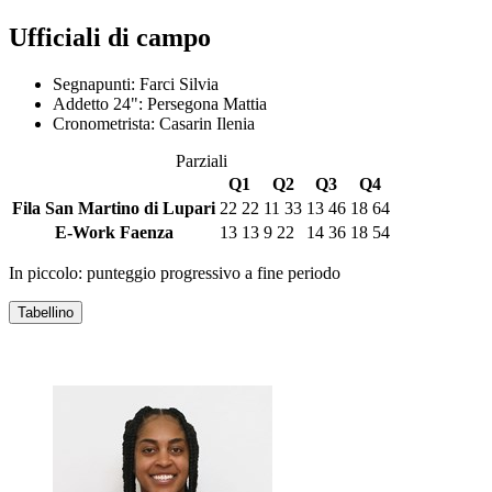
Ufficiali di campo
Segnapunti:
Farci Silvia
Addetto 24":
Persegona Mattia
Cronometrista:
Casarin Ilenia
Parziali
Q1
Q2
Q3
Q4
Fila San Martino di Lupari
22
22
11
33
13
46
18
64
E-Work Faenza
13
13
9
22
14
36
18
54
In piccolo: punteggio progressivo a fine periodo
Tabellino
FILA SAN MARTINO DI LUPARI