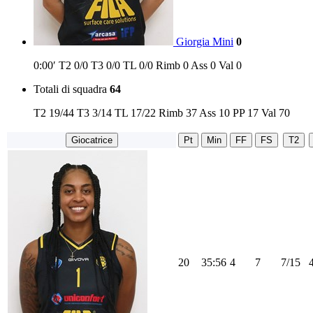
Giorgia Mini
0
0:00′
T2
0/0
T3
0/0
TL
0/0
Rimb
0
Ass
0
Val
0
Totali di squadra
64
T2
19/44
T3
3/14
TL
17/22
Rimb
37
Ass
10
PP
17
Val
70
Giocatrice
Pt
Min
FF
FS
T2
20
35:56
4
7
7/15