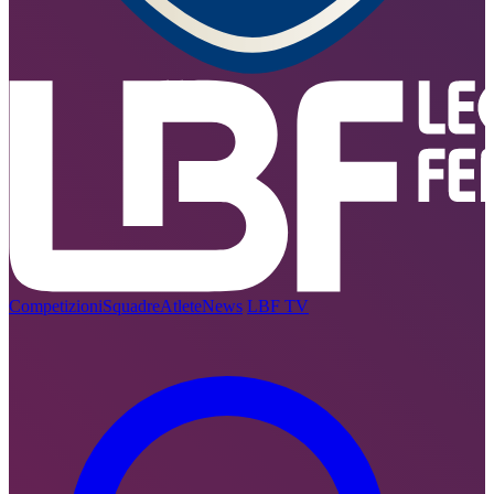
Competizioni
Squadre
Atlete
News
LBF TV