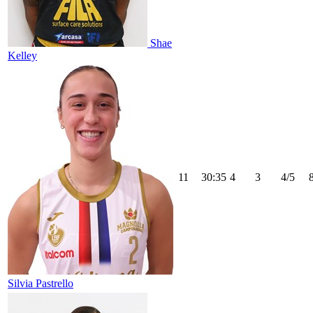
Shae
Kelley
11
30:35
4
3
4/5
Silvia Pastrello