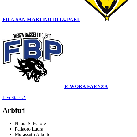
FILA SAN MARTINO DI LUPARI
64
–
54
E-WORK FAENZA
Pal.To Sport
26 dicembre 2021 · 18:00
LiveStats ↗
Arbitri
Nuara Salvatore
Pallaoro Laura
Morassutti Alberto