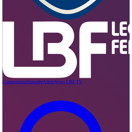
Competizioni
Squadre
Atlete
News
LBF TV