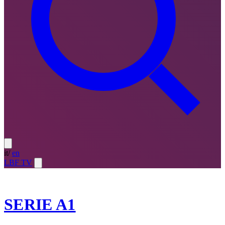
it
/
en
LBF TV
2021-22
SERIE A1