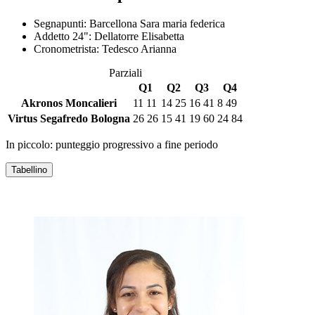
Segnapunti:
Barcellona Sara maria federica
Addetto 24":
Dellatorre Elisabetta
Cronometrista:
Tedesco Arianna
Parziali
Q1
Q2
Q3
Q4
Akronos Moncalieri
11
11
14
25
16
41
8
49
Virtus Segafredo Bologna
26
26
15
41
19
60
24
84
In piccolo: punteggio progressivo a fine periodo
Tabellino
AKRONOS MONCALIERI