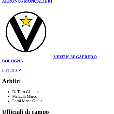
AKRONOS MONCALIERI
49
–
84
VIRTUS SEGAFREDO
BOLOGNA
Palazzetto Dello Sport Einaudi
23 ottobre 2021 · 20:30
LiveStats ↗
Arbitri
Di Toro Claudio
Marzulli Marco
Forni Maria Giulia
Ufficiali di campo