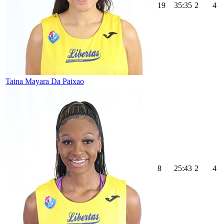
19
35:35
2
4
Taina Mayara Da Paixao
8
25:43
2
4