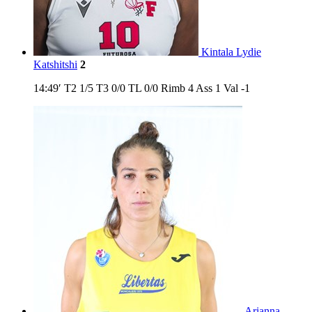
Kintala Lydie
Katshitshi
2
14:49′
T2
1/5
T3
0/0
TL
0/0
Rimb
4
Ass
1
Val
-1
Arianna