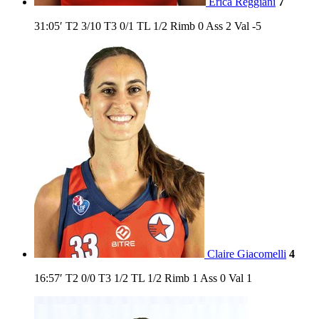
Erica Reggiani
7
31:05′
T2
3/10
T3
0/1
TL
1/2
Rimb
0
Ass
2
Val
-5
Claire Giacomelli
4
16:57′
T2
0/0
T3
1/2
TL
1/2
Rimb
1
Ass
0
Val
1