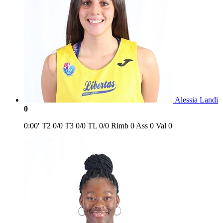
Alessia Landi
0
0:00′
T2
0/0
T3
0/0
TL
0/0
Rimb
0
Ass
0
Val
0