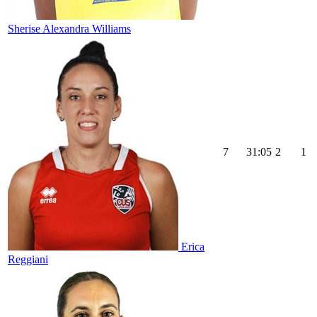
Sherise Alexandra Williams
7
31:05
2
1
Erica
Reggiani