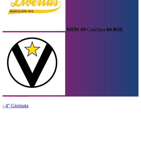
MON
49
Conclusa
84
BOL
Calendario
Risultati e Classifica
Squadre
Statistiche e Classifiche
Le
Migliori
Tabellone
Home
/
Serie A1
/
4° Giornata
/
Partita
‹
4° Giornata