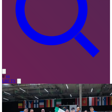
it
/
en
LBF TV