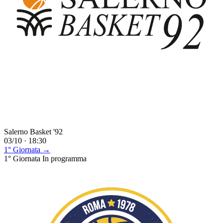
Salerno Basket '92
03/10 · 18:30
1° Giornata →
1° Giornata
In programma