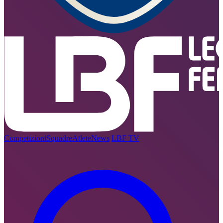
Competizioni
Squadre
Atlete
News
LBF TV