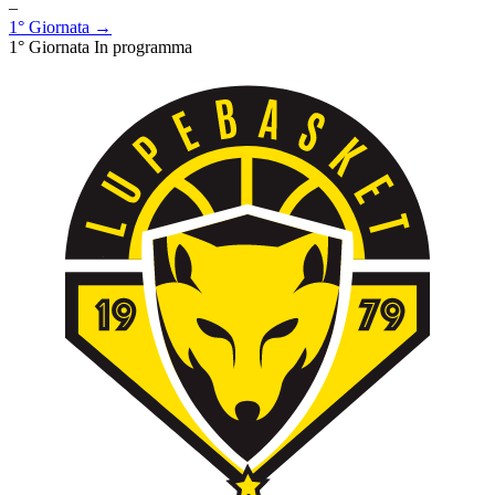
–
1° Giornata →
1° Giornata
In programma