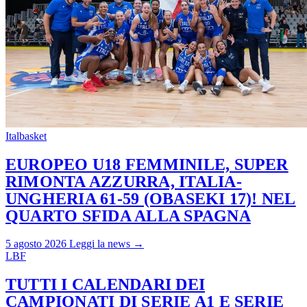
Italbasket
EUROPEO U18 FEMMINILE, SUPER
RIMONTA AZZURRA, ITALIA-
UNGHERIA 61-59 (OBASEKI 17)! NEL
QUARTO SFIDA ALLA SPAGNA
5 agosto 2026
Leggi la news →
LBF
TUTTI I CALENDARI DEI
CAMPIONATI DI SERIE A1 E SERIE