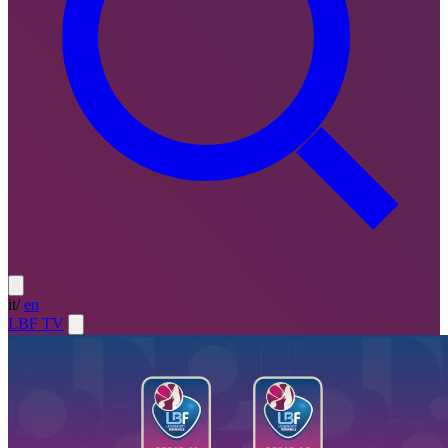
it
/
en
LBF TV