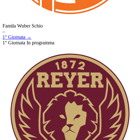
Famila Wuber Schio
–
1° Giornata →
1° Giornata
In programma