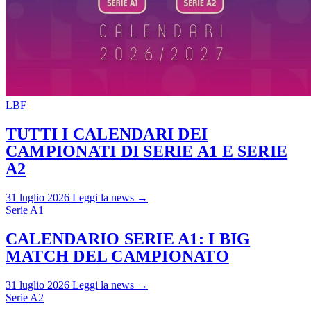
LBF
TUTTI I CALENDARI DEI
CAMPIONATI DI SERIE A1 E SERIE
A2
31 luglio 2026
Leggi la news →
Serie A1
CALENDARIO SERIE A1: I BIG
MATCH DEL CAMPIONATO
31 luglio 2026
Leggi la news →
Serie A2