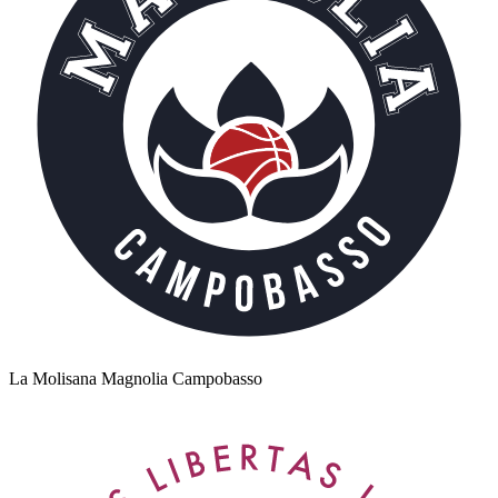
La Molisana Magnolia Campobasso