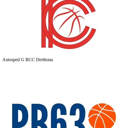
Autosped G BCC Derthona