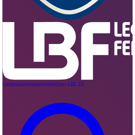
Competizioni
Squadre
Atlete
News
LBF TV