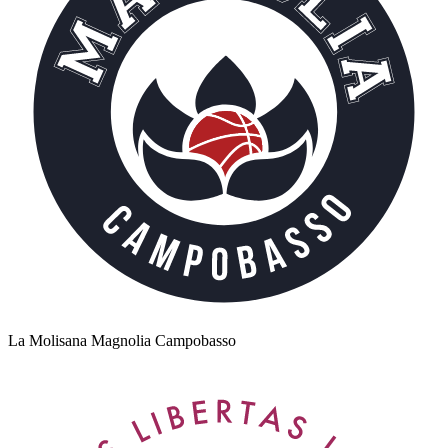
La Molisana Magnolia Campobasso