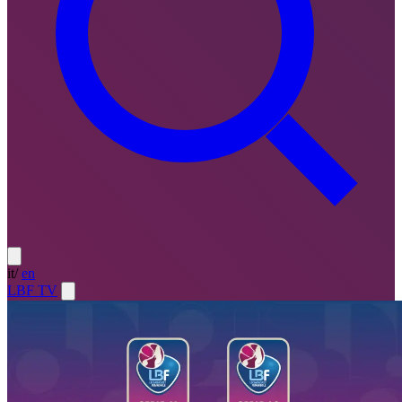
it
/
en
LBF TV