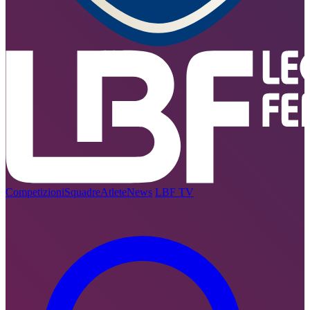
Competizioni
Squadre
Atlete
News
LBF TV