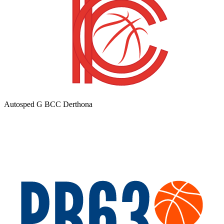
Autosped G BCC Derthona