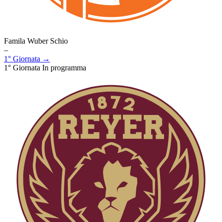
Famila Wuber Schio
–
1° Giornata →
1° Giornata
In programma