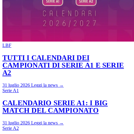
LBF
TUTTI I CALENDARI DEI
CAMPIONATI DI SERIE A1 E SERIE
A2
31 luglio 2026
Leggi la news →
Serie A1
CALENDARIO SERIE A1: I BIG
MATCH DEL CAMPIONATO
31 luglio 2026
Leggi la news →
Serie A2