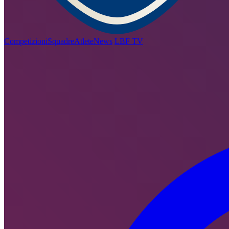
Competizioni
Squadre
Atlete
News
LBF TV