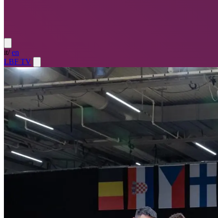
it
/
en
LBF TV