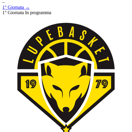
–
1° Giornata →
1° Giornata
In programma