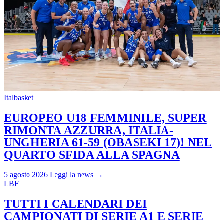
Italbasket
EUROPEO U18 FEMMINILE, SUPER
RIMONTA AZZURRA, ITALIA-
UNGHERIA 61-59 (OBASEKI 17)! NEL
QUARTO SFIDA ALLA SPAGNA
5 agosto 2026
Leggi la news →
LBF
TUTTI I CALENDARI DEI
CAMPIONATI DI SERIE A1 E SERIE