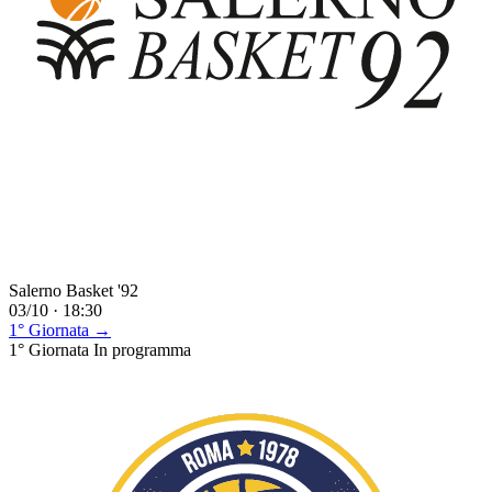
Salerno Basket '92
03/10 · 18:30
1° Giornata →
1° Giornata
In programma