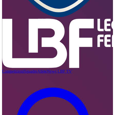
Competizioni
Squadre
Atlete
News
LBF TV