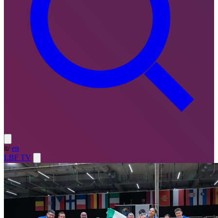
it
/
en
LBF TV