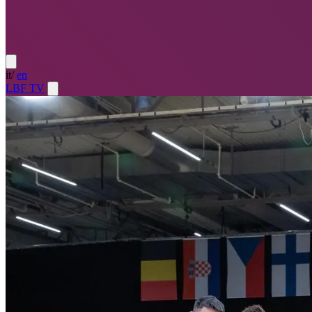
it
/
en
LBF TV