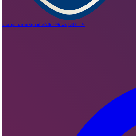
Competizioni
Squadre
Atlete
News
LBF TV