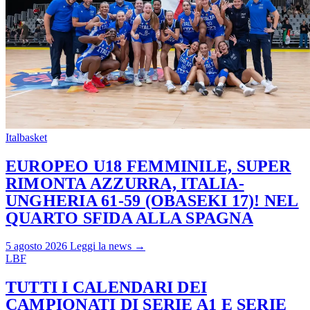
Italbasket
EUROPEO U18 FEMMINILE, SUPER
RIMONTA AZZURRA, ITALIA-
UNGHERIA 61-59 (OBASEKI 17)! NEL
QUARTO SFIDA ALLA SPAGNA
5 agosto 2026
Leggi la news →
LBF
TUTTI I CALENDARI DEI
CAMPIONATI DI SERIE A1 E SERIE