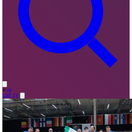
it
/
en
LBF TV