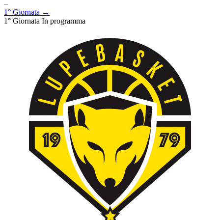
–
1° Giornata →
1° Giornata
In programma