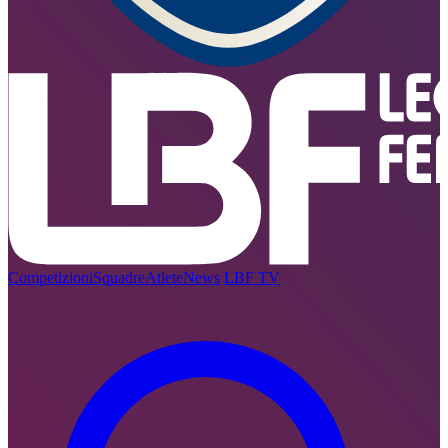
Competizioni
Squadre
Atlete
News
LBF TV