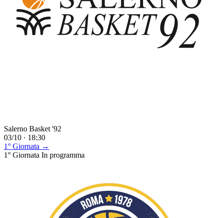
Salerno Basket '92
03/10 · 18:30
1° Giornata →
1° Giornata
In programma