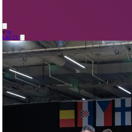
it
/
en
LBF TV