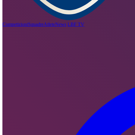
Competizioni
Squadre
Atlete
News
LBF TV