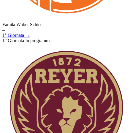
Famila Wuber Schio
–
1° Giornata →
1° Giornata
In programma