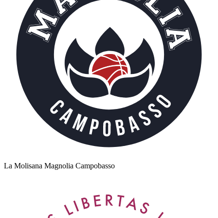
La Molisana Magnolia Campobasso