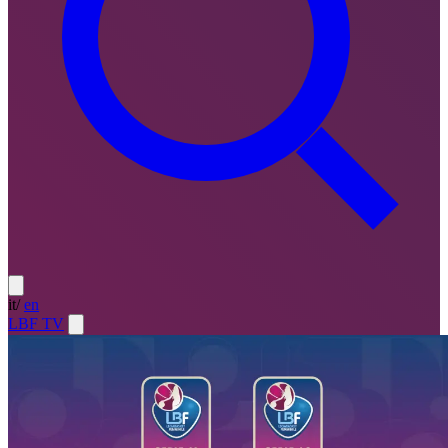
it
/
en
LBF TV