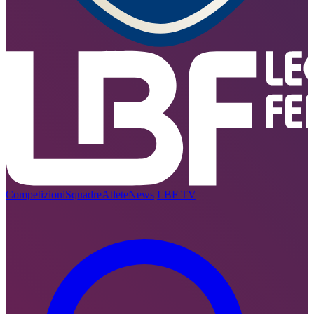
Competizioni
Squadre
Atlete
News
LBF TV