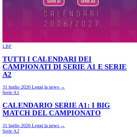
LBF
TUTTI I CALENDARI DEI
CAMPIONATI DI SERIE A1 E SERIE
A2
31 luglio 2026
Leggi la news →
Serie A1
CALENDARIO SERIE A1: I BIG
MATCH DEL CAMPIONATO
31 luglio 2026
Leggi la news →
Serie A2