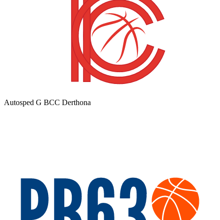
Autosped G BCC Derthona