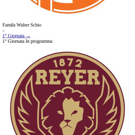
Famila Wuber Schio
–
1° Giornata →
1° Giornata
In programma