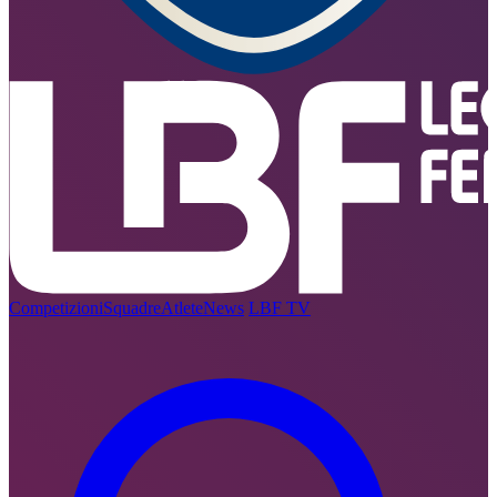
Competizioni
Squadre
Atlete
News
LBF TV