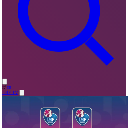
it
/
en
LBF TV