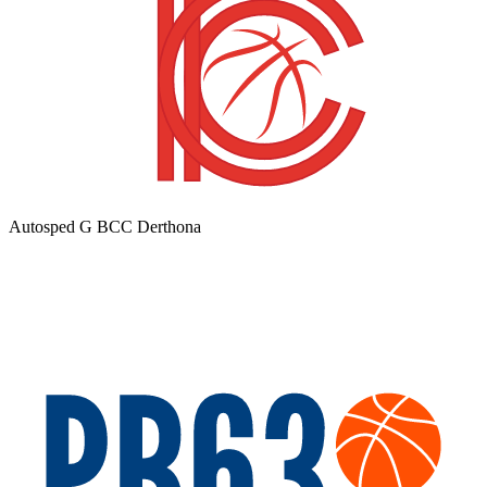
Autosped G BCC Derthona