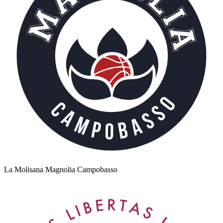
La Molisana Magnolia Campobasso