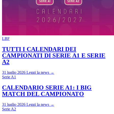
LBF
TUTTI I CALENDARI DEI
CAMPIONATI DI SERIE A1 E SERIE
A2
31 luglio 2026
Leggi la news →
Serie A1
CALENDARIO SERIE A1: I BIG
MATCH DEL CAMPIONATO
31 luglio 2026
Leggi la news →
Serie A2