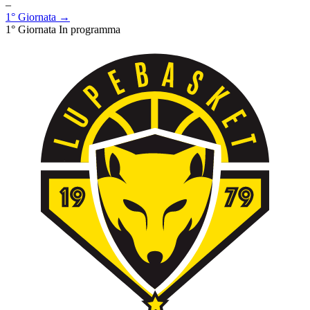
–
1° Giornata →
1° Giornata
In programma