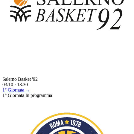
Salerno Basket '92
03/10 · 18:30
1° Giornata →
1° Giornata
In programma