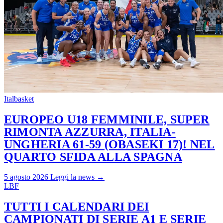
Italbasket
EUROPEO U18 FEMMINILE, SUPER
RIMONTA AZZURRA, ITALIA-
UNGHERIA 61-59 (OBASEKI 17)! NEL
QUARTO SFIDA ALLA SPAGNA
5 agosto 2026
Leggi la news →
LBF
TUTTI I CALENDARI DEI
CAMPIONATI DI SERIE A1 E SERIE