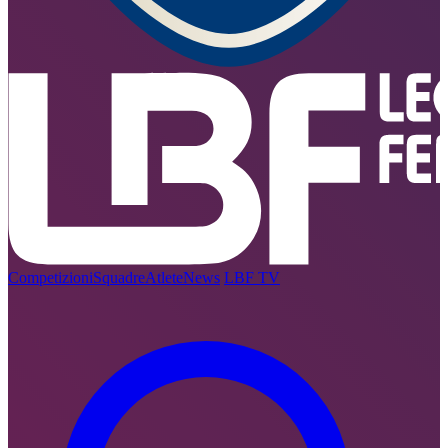
Competizioni
Squadre
Atlete
News
LBF TV