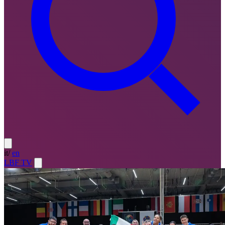
it
/
en
LBF TV