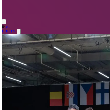
it
/
en
LBF TV