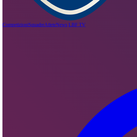
Competizioni
Squadre
Atlete
News
LBF TV