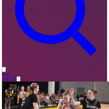
it
/
en
LBF TV