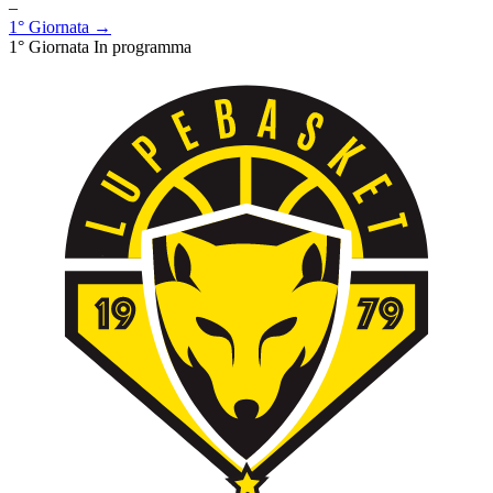
–
1° Giornata →
1° Giornata
In programma