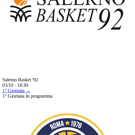
Salerno Basket '92
03/10 · 18:30
1° Giornata →
1° Giornata
In programma