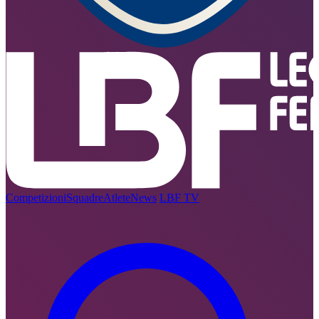
Competizioni
Squadre
Atlete
News
LBF TV