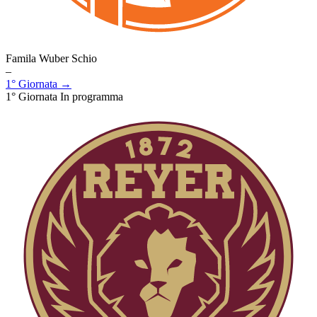
Famila Wuber Schio
–
1° Giornata →
1° Giornata
In programma