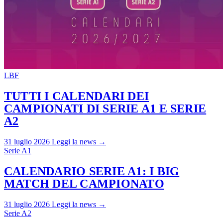
LBF
TUTTI I CALENDARI DEI
CAMPIONATI DI SERIE A1 E SERIE
A2
31 luglio 2026
Leggi la news →
Serie A1
CALENDARIO SERIE A1: I BIG
MATCH DEL CAMPIONATO
31 luglio 2026
Leggi la news →
Serie A2