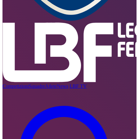
Competizioni
Squadre
Atlete
News
LBF TV