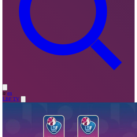
it
/
en
LBF TV