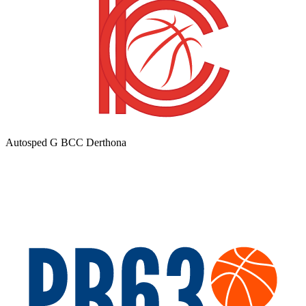
Autosped G BCC Derthona