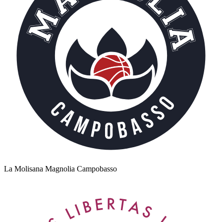
La Molisana Magnolia Campobasso