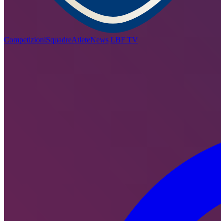
Competizioni
Squadre
Atlete
News
LBF TV