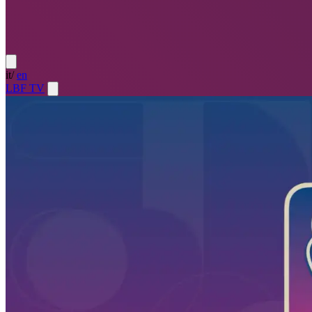
it
/
en
LBF TV