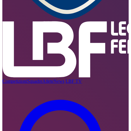
Competizioni
Squadre
Atlete
News
LBF TV