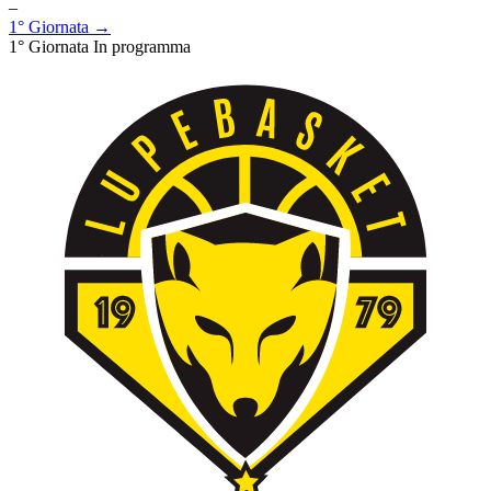
–
1° Giornata →
1° Giornata
In programma