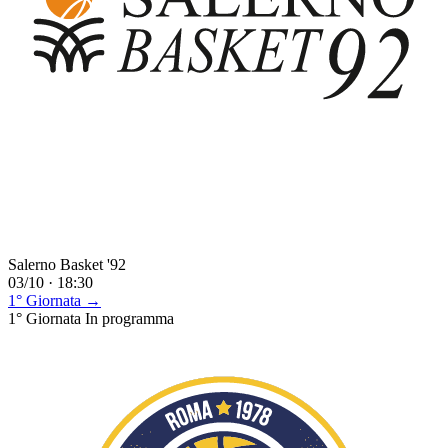
Salerno Basket '92
03/10 · 18:30
1° Giornata →
1° Giornata
In programma