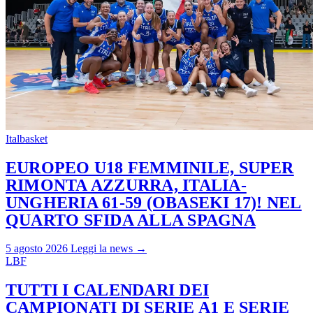
Italbasket
EUROPEO U18 FEMMINILE, SUPER
RIMONTA AZZURRA, ITALIA-
UNGHERIA 61-59 (OBASEKI 17)! NEL
QUARTO SFIDA ALLA SPAGNA
5 agosto 2026
Leggi la news →
LBF
TUTTI I CALENDARI DEI
CAMPIONATI DI SERIE A1 E SERIE