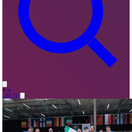
it
/
en
LBF TV